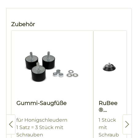
Produktgalerie überspringen
Zubehör
Gummi-Saugfüße
RuBee
®
Gummi
für Honigschleudern
1 Stück
puffer
1 Satz = 3 Stück mit
mit
60 mm
Schrauben
Schraub