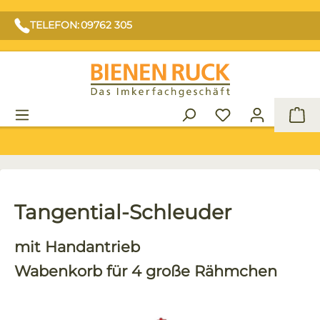
TELEFON: 09762 305
War
Tangential-Schleuder
mit Handantrieb
Wabenkorb für 4 große Rähmchen