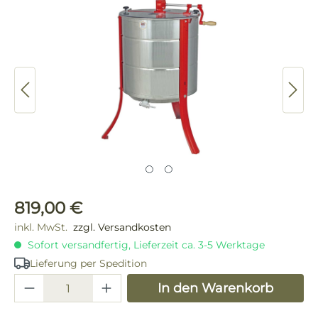
Bildergalerie überspringen
Regulärer Preis:
819,00 €
inkl. MwSt.
zzgl. Versandkosten
Sofort versandfertig, Lieferzeit ca. 3-5 Werktage
Lieferung per Spedition
Produkt Anzahl: Gib den gewünschten 
In den Warenkorb