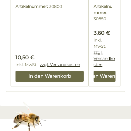
e
Artikelnummer:
30800
Artikelnu
mmer:
30850
Regulärer Prei
3,60 €
inkl.
MwSt.
zzgl.
Regulärer Preis:
10,50 €
Versandko
inkl. MwSt.
zzgl. Versandkosten
sten
In den Warenkorb
In den Warenkorb