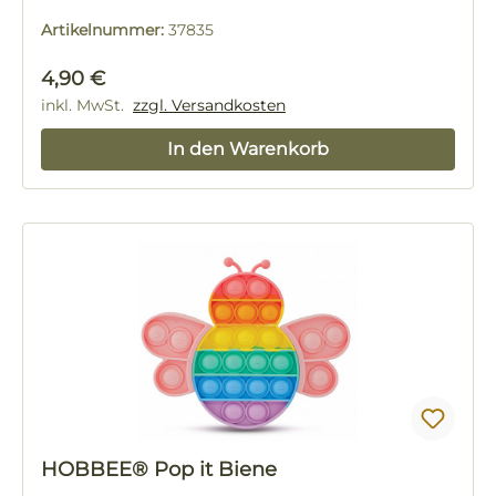
Artikelnummer:
37835
Regulärer Preis:
4,90 €
inkl. MwSt.
zzgl. Versandkosten
In den Warenkorb
HOBBEE® Pop it Biene