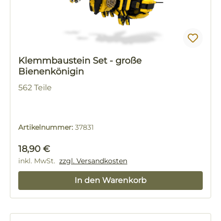
Klemmbaustein Set - große
Bienenkönigin
562 Teile
Artikelnummer:
37831
Regulärer Preis:
18,90 €
inkl. MwSt.
zzgl. Versandkosten
In den Warenkorb