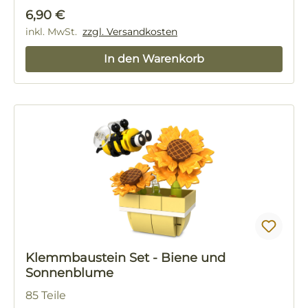
Regulärer Preis:
6,90 €
inkl. MwSt.
zzgl. Versandkosten
In den Warenkorb
Klemmbaustein Set - Biene und
Sonnenblume
85 Teile