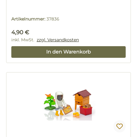
Artikelnummer:
37836
Regulärer Preis:
4,90 €
inkl. MwSt.
zzgl. Versandkosten
In den Warenkorb