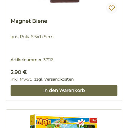
Magnet Biene
aus Poly 6,5x1x5cm
Artikelnummer:
37112
Regulärer Preis:
2,90 €
inkl. MwSt.
zzgl. Versandkosten
In den Warenkorb