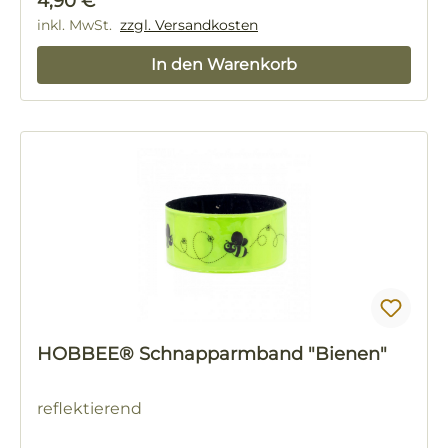
Regulärer Preis:
4,90 €
inkl. MwSt.
zzgl. Versandkosten
In den Warenkorb
HOBBEE® Schnapparmband "Bienen"
reflektierend