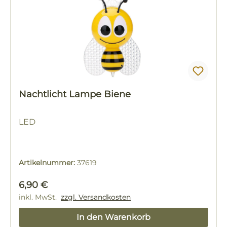
Nachtlicht Lampe Biene
LED
Artikelnummer:
37619
Regulärer Preis:
6,90 €
inkl. MwSt.
zzgl. Versandkosten
In den Warenkorb