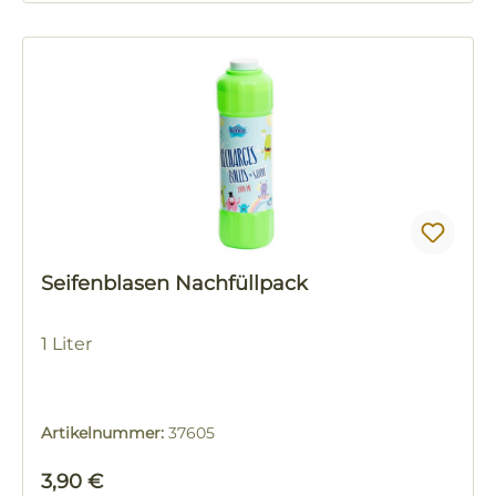
Seifenblasen Nachfüllpack
1 Liter
Artikelnummer:
37605
Regulärer Preis:
3,90 €