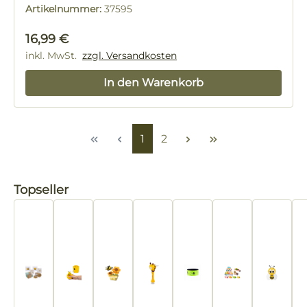
Artikelnummer:
37595
Regulärer Preis:
16,99 €
inkl. MwSt.
zzgl. Versandkosten
In den Warenkorb
Seite
Seite
1
2
Produktgalerie überspringen
Topseller