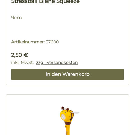
Stressball Biene Squeeze
9cm
Artikelnummer:
37600
Regulärer Preis:
2,50 €
inkl. MwSt.
zzgl. Versandkosten
In den Warenkorb