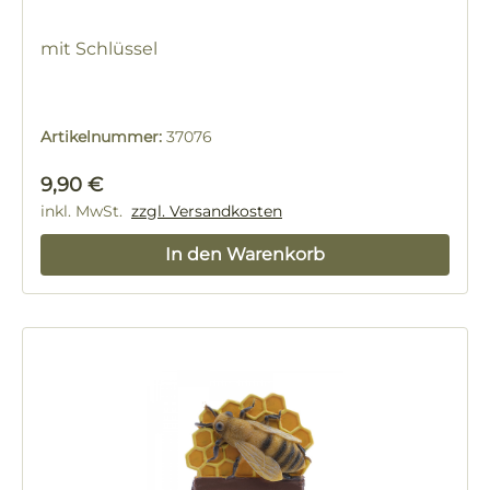
mit Schlüssel
Artikelnummer:
37076
Regulärer Preis:
9,90 €
inkl. MwSt.
zzgl. Versandkosten
In den Warenkorb