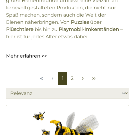
große Bienenfreunde umfasst eine Vielzahl an
liebevoll gestalteten Produkten, die nicht nur
Spaß machen, sondern auch die Welt der
Bienen näherbringen. Von
Puzzles
über
Plüschtiere
bis hin zu
Playmobil-Imkerständen
–
hier ist für jedes Alter etwas dabei!
Mehr erfahren >>
Seite
Seite
1
2