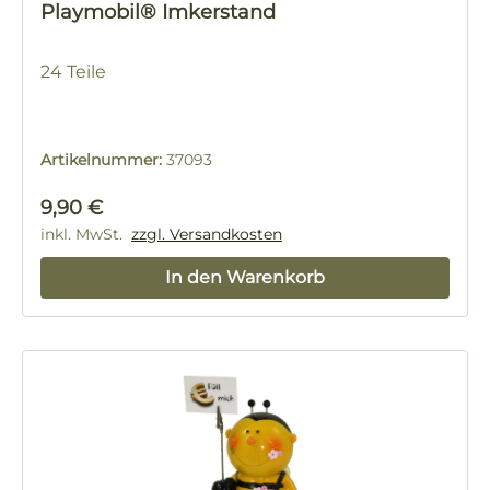
Playmobil® Imkerstand
24 Teile
Artikelnummer:
37093
Regulärer Preis:
9,90 €
inkl. MwSt.
zzgl. Versandkosten
In den Warenkorb