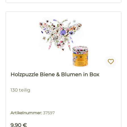
Holzpuzzle Biene & Blumen in Box
130 teilig
Artikelnummer:
37597
Regulärer Preis:
9,90 €