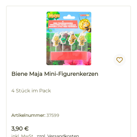
Biene Maja Mini-Figurenkerzen
4 Stück im Pack
Artikelnummer:
37599
Regulärer Preis:
3,90 €
inkl. MwSt.
zzgl. Versandkosten