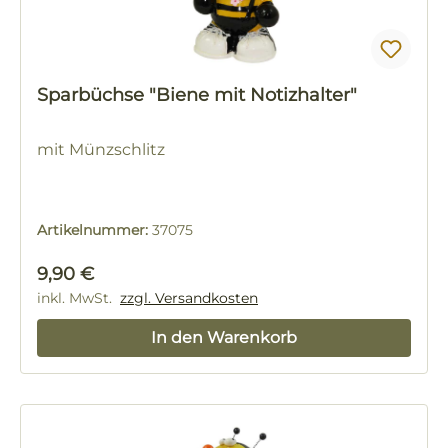
Sparbüchse "Biene mit Notizhalter"
mit Münzschlitz
Artikelnummer:
37075
Regulärer Preis:
9,90 €
inkl. MwSt.
zzgl. Versandkosten
In den Warenkorb