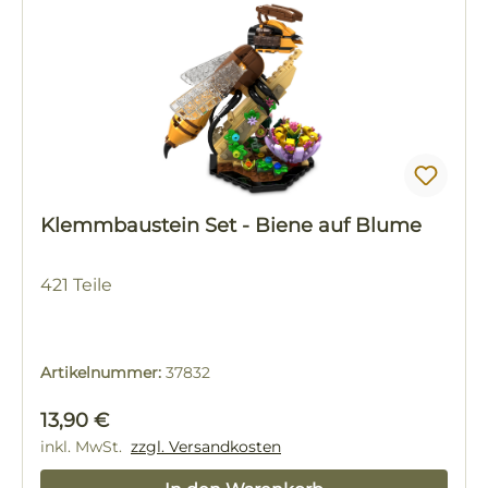
Klemmbaustein Set - Biene auf Blume
421 Teile
Artikelnummer:
37832
Regulärer Preis:
13,90 €
inkl. MwSt.
zzgl. Versandkosten