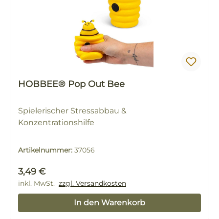
HOBBEE® Pop Out Bee
Spielerischer Stressabbau &
Konzentrationshilfe
Artikelnummer:
37056
Regulärer Preis:
3,49 €
inkl. MwSt.
zzgl. Versandkosten
In den Warenkorb