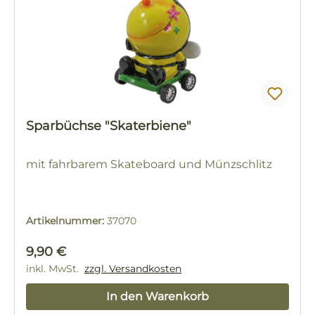
Sparbüchse "Skaterbiene"
mit fahrbarem Skateboard und Münzschlitz
Artikelnummer:
37070
Regulärer Preis:
9,90 €
inkl. MwSt.
zzgl. Versandkosten
In den Warenkorb