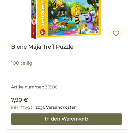
Biene Maja Trefl Puzzle
100 teilig
Artikelnummer:
37588
Regulärer Preis:
7,90 €
inkl. MwSt.
zzgl. Versandkosten
In den Warenkorb