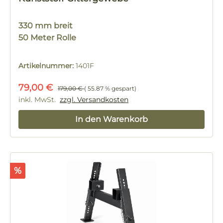
330 mm breit
50 Meter Rolle
Artikelnummer:
1401F
Verkaufspreis:
Regulärer Preis:
79,00 €
179,00 €
( 55.87 % gespart)
inkl. MwSt.
zzgl. Versandkosten
In den Warenkorb
Rabatt
%