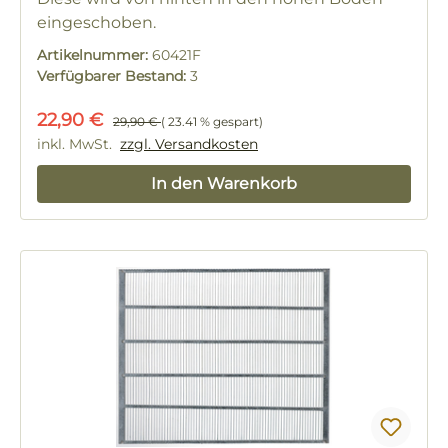
eingeschoben.
Artikelnummer:
60421F
Verfügbarer Bestand:
3
Verkaufspreis:
Regulärer Preis:
22,90 €
29,90 €
( 23.41 % gespart)
inkl. MwSt.
zzgl. Versandkosten
In den Warenkorb