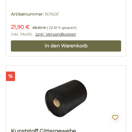
Artikelnummer:
16760F
Verkaufspreis:
Regulärer Preis:
21,90 €
28,30 €
( 22.61 % gespart)
inkl. MwSt.
zzgl. Versandkosten
In den Warenkorb
Rabatt
%
Kunststoff Gittergewebe