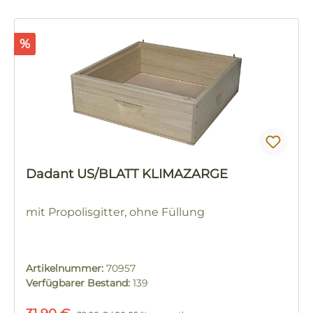
Rabatt
%
Dadant US/BLATT KLIMAZARGE
mit Propolisgitter, ohne Füllung
Artikelnummer:
70957
Verfügbarer Bestand:
139
Regulärer Preis: