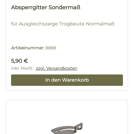
Absperrgitter Sondermaß
für Ausgleichszarge Trogbeute Normalmaß
Artikelnummer:
8888
Regulärer Preis:
5,90 €
inkl. MwSt.
zzgl. Versandkosten
In den Warenkorb