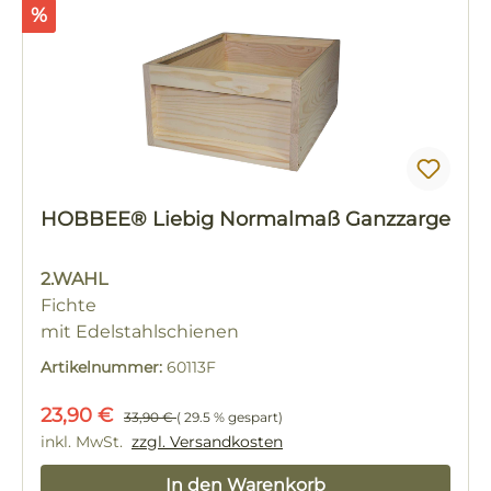
Rabatt
%
HOBBEE® Liebig Normalmaß Ganzzarge
2.WAHL
Fichte
mit Edelstahlschienen
Artikelnummer:
60113F
Verkaufspreis:
Regulärer Preis:
23,90 €
33,90 €
( 29.5 % gespart)
inkl. MwSt.
zzgl. Versandkosten
In den Warenkorb