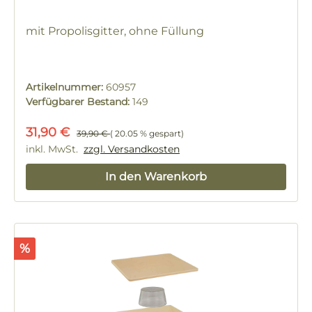
mit Propolisgitter, ohne Füllung
Artikelnummer:
60957
Verfügbarer Bestand:
149
Verkaufspreis:
Regulärer Preis:
31,90 €
39,90 €
( 20.05 % gespart)
inkl. MwSt.
zzgl. Versandkosten
In den Warenkorb
Rabatt
%