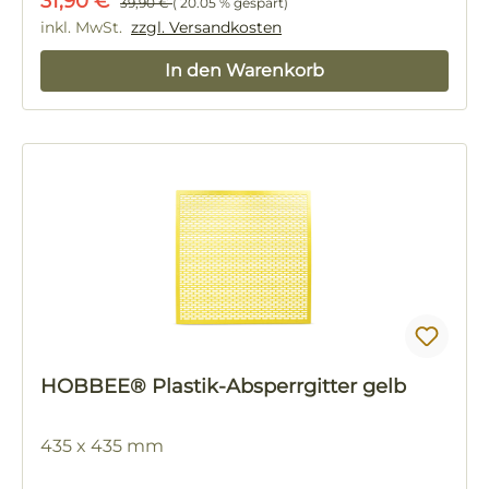
Verkaufspreis:
31,90 €
39,90 €
( 20.05 % gespart)
inkl. MwSt.
zzgl. Versandkosten
In den Warenkorb
HOBBEE® Plastik-Absperrgitter gelb
435 x 435 mm