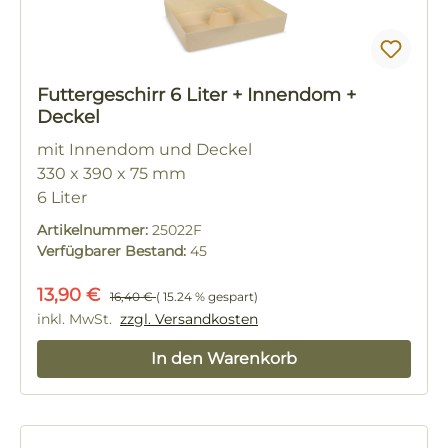
Futtergeschirr 6 Liter + Innendom +
Deckel
mit Innendom und Deckel
330 x 390 x 75 mm
6 Liter
Artikelnummer:
25022F
Verfügbarer Bestand:
45
Verkaufspreis:
Regulärer Preis:
13,90 €
16,40 €
( 15.24 % gespart)
inkl. MwSt.
zzgl. Versandkosten
In den Warenkorb