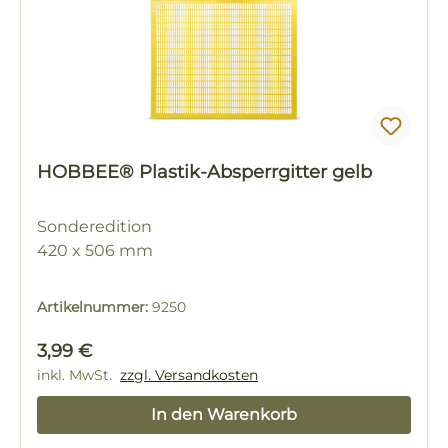
HOBBEE® Plastik-Absperrgitter gelb
Sonderedition
420 x 506 mm
Artikelnummer:
9250
Regulärer Preis:
3,99 €
inkl. MwSt.
zzgl. Versandkosten
In den Warenkorb