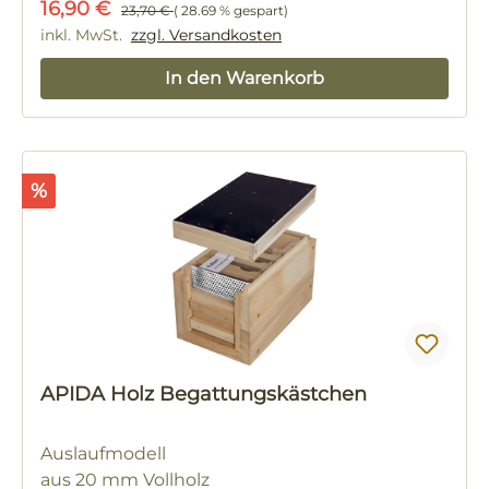
Verkaufspreis:
Regulärer Preis:
16,90 €
23,70 €
( 28.69 % gespart)
inkl. MwSt.
zzgl. Versandkosten
In den Warenkorb
Rabatt
%
APIDA Holz Begattungskästchen
Auslaufmodell
aus 20 mm Vollholz