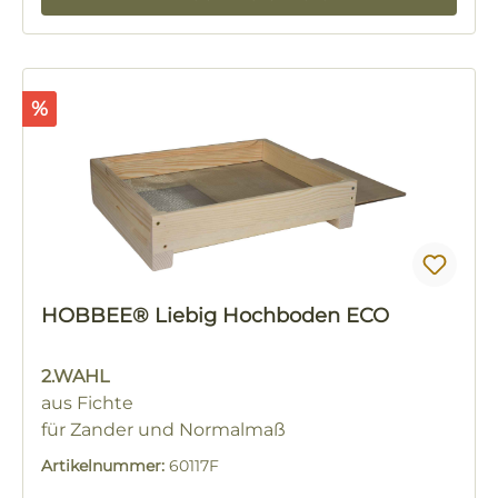
Rabatt
%
HOBBEE® Liebig Hochboden ECO
2.WAHL
aus Fichte
für Zander und Normalmaß
Artikelnummer:
60117F