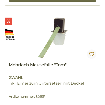
Rabatt
%
Mehrfach Mausefalle "Tom"
2.WAHL
inkl. Eimer zum Untersetzen mit Deckel
Artikelnummer:
8015F