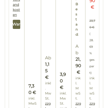
90
el
B
and
€
e
kost
Regulärer Pr
s
en
t
23,7
In den Warenkorb
a
0 €
n
(
d:
28.
Regulärer Preis
A
69
b
%
Regulärer Preis:
Ab
21,
ges
1,1
90
par
5
€
t)
Regulärer Preis:
3,9
€
ink
ink
0
inkl
l.
l.
Regulärer Preis:
7,3
€
.
M
M
0 €
Mw
inkl.
wS
wS
inkl.
St.
Mw
t.
t.
MwS
zzg
St.
zzg
zzg