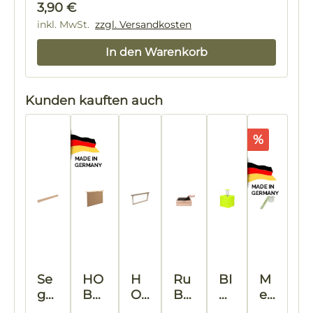
Regulärer Preis:
3,90 €
inkl. MwSt.
zzgl. Versandkosten
In den Warenkorb
Produktgalerie überspringen
Kunden kauften auch
Rabatt
%
Se
HO
H
Ru
BI
M
ge
BB
O
Be
W
eh
ber
EE
B
e®
A
rfa