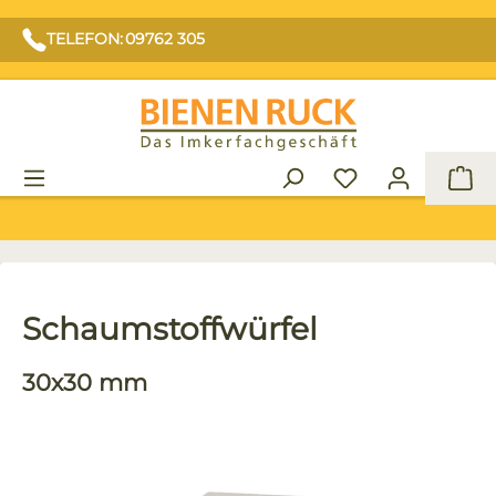
TELEFON: 09762 305
War
Schaumstoffwürfel
30x30 mm
Bildergalerie überspringen