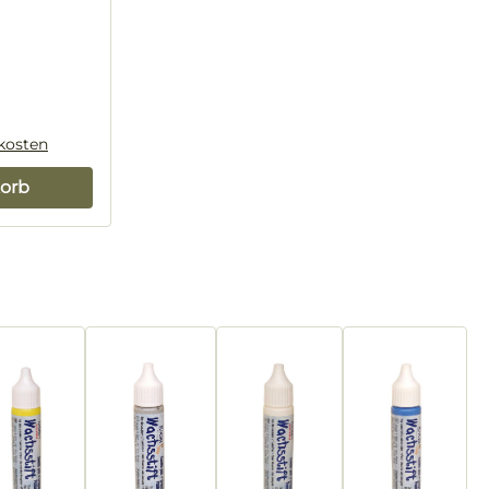
dkosten
orb