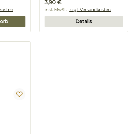
Regulärer Preis:
3,90 €
dkosten
inkl. MwSt.
zzgl. Versandkosten
orb
Details