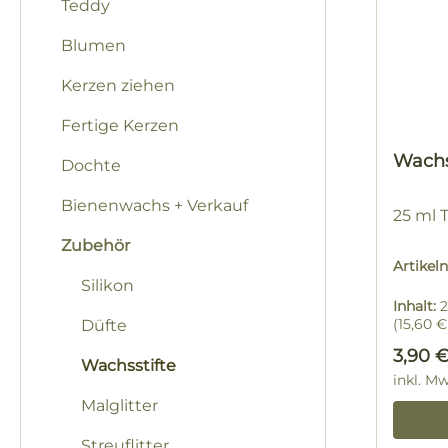
Teddy
Blumen
Kerzen ziehen
Fertige Kerzen
Wachs
Dochte
Bienenwachs + Verkauf
25 ml 
Zubehör
Artike
Silikon
Inhalt:
2
(15,60 € 
Düfte
Regulä
3,90 
Wachsstifte
inkl. M
Malglitter
Streuflitter