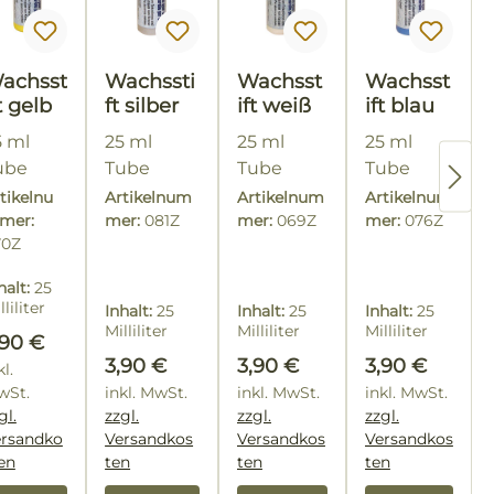
achsst
Wachssti
Wachsst
Wachsst
t gelb
ft silber
ift weiß
ift blau
5 ml
25 ml
25 ml
25 ml
ube
Tube
Tube
Tube
tikelnu
Artikelnum
Artikelnum
Artikelnum
mer:
mer:
081Z
mer:
069Z
mer:
076Z
70Z
halt:
25
lliliter
Inhalt:
25
Inhalt:
25
Inhalt:
25
5,60 € /
Milliliter
Milliliter
Milliliter
egulärer Preis:
,90 €
0
(15,60 € /
(15,60 € /
(15,60 € /
:
Regulärer Preis:
Regulärer Preis:
Regulärer Pre
3,90 €
3,90 €
3,90 €
lliliter)
kl.
100
100
100
Milliliter)
Milliliter)
Milliliter)
wSt.
inkl. MwSt.
inkl. MwSt.
inkl. MwSt.
gl.
zzgl.
zzgl.
zzgl.
ersandko
Versandkos
Versandkos
Versandkos
en
ten
ten
ten