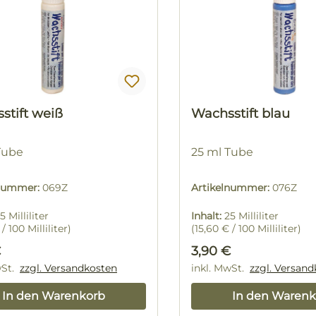
stift weiß
Wachsstift blau
Tube
25 ml Tube
lnummer:
069Z
Artikelnummer:
076Z
5 Milliliter
Inhalt:
25 Milliliter
/ 100 Milliliter)
(15,60 € / 100 Milliliter)
rer Preis:
Regulärer Preis:
€
3,90 €
wSt.
zzgl. Versandkosten
inkl. MwSt.
zzgl. Versan
In den Warenkorb
In den Warenk