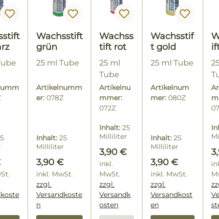
stift
Wachsstift
Wachss
Wachsstif
W
rz
grün
tift rot
t gold
if
Tube
25 ml Tube
25 ml
25 ml Tube
2
Tube
T
lnumm
Artikelnumm
Artikelnu
Artikelnum
Ar
Z
er:
078Z
mmer:
mer:
080Z
m
072Z
0
Inhalt:
25
In
Milliliter
Mi
5
Inhalt:
25
Inhalt:
25
(15,60 € /
(1
r
Milliliter
Milliliter
Regulärer Preis:
R
3,90 €
3
100
10
 / 100
(15,60 € / 100
(15,60 € / 100
rer Preis:
Regulärer Preis:
Regulärer Preis
€
3,90 €
3,90 €
Milliliter)
Mi
inkl.
in
r)
Milliliter)
Milliliter)
wSt.
inkl. MwSt.
MwSt.
inkl. MwSt.
M
zzgl.
zzgl.
zzgl.
zz
koste
Versandkoste
Versandk
Versandkost
V
n
osten
en
st