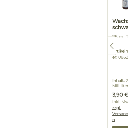
Wachs
schwa
25 ml 
Artike
er:
086
Inhalt:
2
Millilite
(15,60 €
Regulä
3,90 
Millilite
inkl. M
zzgl.
Versand
n