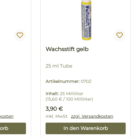
Wachsstift gelb
25 ml Tube
Artikelnummer:
070Z
Inhalt:
25 Milliliter
(15,60 € / 100 Milliliter)
Regulärer Preis:
3,90 €
dkosten
inkl. MwSt.
zzgl. Versandkosten
orb
In den Warenkorb