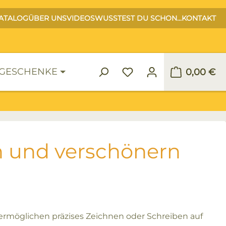
ATALOG
ÜBER UNS
VIDEOS
WUSSTEST DU SCHON...
KONTAKT
GESCHENKE
0,00 €
Warenko
n und verschönern
ermöglichen präzises Zeichnen oder Schreiben auf