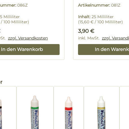
lnummer:
086Z
Artikelnummer:
081Z
5 Milliliter
Inhalt:
25 Milliliter
/ 100 Milliliter)
(15,60 € / 100 Milliliter)
rer Preis:
Regulärer Preis:
€
3,90 €
wSt.
zzgl. Versandkosten
inkl. MwSt.
zzgl. Versan
In den Warenkorb
In den Warenk
alerie überspringen
r