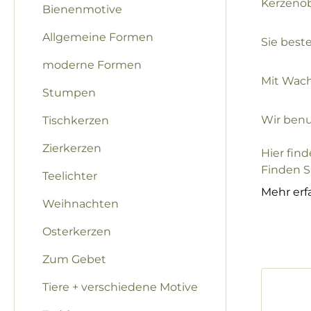
Kerzenob
Bienenmotive
Allgemeine Formen
Sie best
moderne Formen
Mit Wach
Stumpen
Wir benu
Tischkerzen
Zierkerzen
Hier fin
Finden Si
Teelichter
Mehr erf
Weihnachten
Osterkerzen
Zum Gebet
Tiere + verschiedene Motive