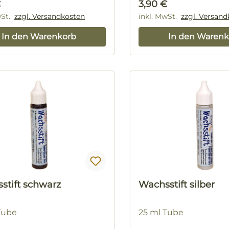
rer Preis:
Regulärer Preis:
€
3,90 €
wSt.
zzgl. Versandkosten
inkl. MwSt.
zzgl. Versan
In den Warenkorb
In den Warenk
stift schwarz
Wachsstift silber
Tube
25 ml Tube