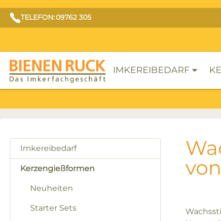
TELEFON: 09762 305
IMKEREIBEDARF
KE
Wac
Imkereibedarf
von
Kerzengießformen
Neuheiten
Starter Sets
Wachssti