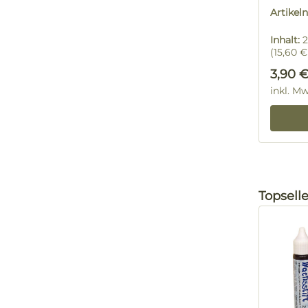
Artike
Inhalt:
2
(15,60 € 
Regulä
3,90 
inkl. M
Produktg
Topselle