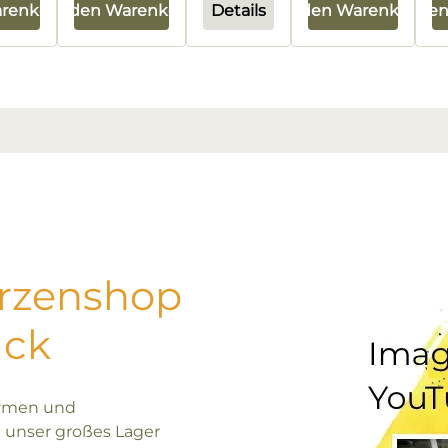
arenkorb
In den Warenkorb
Details
In den Warenkorb
In de
erzenshop
uck
ormen und
 unser großes Lager