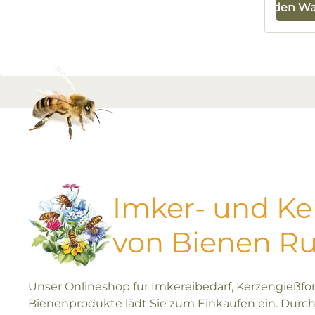
In den W
Imker- und K
von Bienen R
Unser Onlineshop für Imkereibedarf, Kerzengießf
Bienenprodukte lädt Sie zum Einkaufen ein. Durch