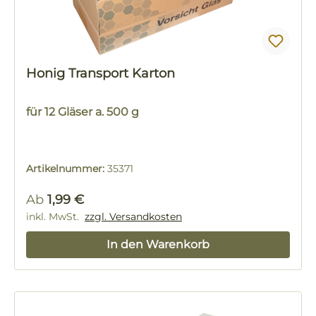
Honig Transport Karton
für 12 Gläser a. 500 g
Artikelnummer:
35371
Regulärer Preis:
Ab
1,99 €
inkl. MwSt.
zzgl. Versandkosten
In den Warenkorb