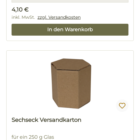
Regulärer Preis:
4,10 €
inkl. MwSt.
zzgl. Versandkosten
In den Warenkorb
Sechseck Versandkarton
für ein 250 g Glas