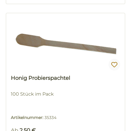
Honig Probierspachtel
100 Stück im Pack
Artikelnummer:
35334
Regulärer Preis:
Ab
2,50 €