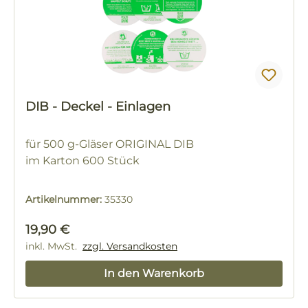
DIB - Deckel - Einlagen
für 500 g-Gläser ORIGINAL DIB
im Karton 600 Stück
Artikelnummer:
35330
Regulärer Preis:
19,90 €
inkl. MwSt.
zzgl. Versandkosten
In den Warenkorb