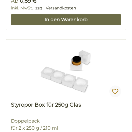
Regulärer Preis:
Ab
0,89 €
inkl. MwSt.
zzgl. Versandkosten
In den Warenkorb
Styropor Box für 250g Glas
Doppelpack
für 2 x 250 g / 210 ml