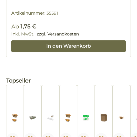
Artikelnummer:
35591
Regulärer Preis:
Ab
1,75 €
inkl. MwSt.
zzgl. Versandkosten
In den Warenkorb
Produktgalerie überspringen
Topseller