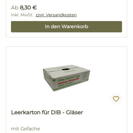
Regulärer Preis:
Ab
8,30 €
inkl. MwSt.
zzgl. Versandkosten
In den Warenkorb
Leerkarton für DIB - Gläser
mit Gefache