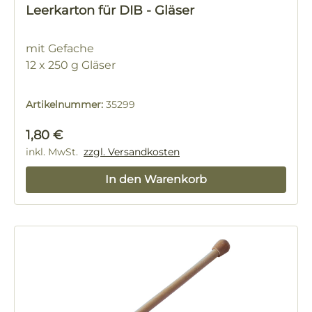
Leerkarton für DIB - Gläser
mit Gefache
12 x 250 g Gläser
Artikelnummer:
35299
Regulärer Preis:
1,80 €
inkl. MwSt.
zzgl. Versandkosten
In den Warenkorb