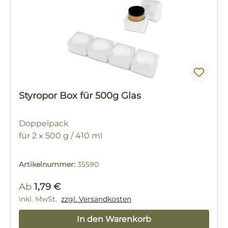
Styropor Box für 500g Glas
Doppelpack
für 2 x 500 g / 410 ml
Artikelnummer:
35590
Regulärer Preis:
Ab
1,79 €
inkl. MwSt.
zzgl. Versandkosten
In den Warenkorb