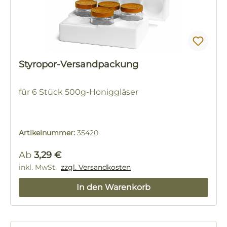
Styropor-Versandpackung
für 6 Stück 500g-Honiggläser
Artikelnummer:
35420
Regulärer Preis:
Ab
3,29 €
inkl. MwSt.
zzgl. Versandkosten
In den Warenkorb