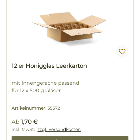
12 er Honigglas Leerkarton
mit Innengefache passend
für 12 x 500 g Gläser
Artikelnummer:
35372
Regulärer Preis:
Ab
1,70 €
inkl. MwSt.
zzgl. Versandkosten