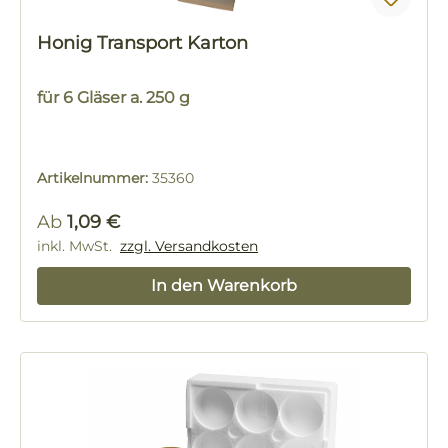
Honig Transport Karton
für 6 Gläser a. 250 g
Artikelnummer:
35360
Regulärer Preis:
Ab
1,09 €
inkl. MwSt.
zzgl. Versandkosten
In den Warenkorb