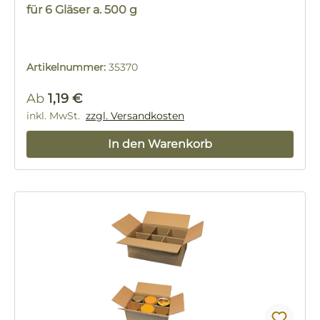
für 6 Gläser a. 500 g
Artikelnummer:
35370
Regulärer Preis:
Ab
1,19 €
inkl. MwSt.
zzgl. Versandkosten
In den Warenkorb