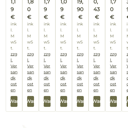
Regulärer Preis:
1,1
1,8
1,7
1,0
19,
0,
1,7
9
0
9
9
90
43
0
€
€
€
€
€
€
€
ink
ink
ink
ink
ink
ink
ink
l.
l.
l.
l.
l.
l.
l.
l
M
M
M
M
M
M
M
wS
wS
wS
wS
wS
wS
wS
t.
t.
t.
t.
t.
t.
t.
zzg
zzg
zzg
zzg
zzg
zzg
zzg
l.
l.
l.
l.
l.
l.
l.
l
Ver
Ver
Ver
Ver
Ver
Ver
Ver
san
san
san
san
san
san
san
dk
dk
dk
dk
dk
dk
dk
ost
ost
ost
ost
ost
ost
ost
en
en
en
en
en
en
en
 den Warenkorb
In den Warenkorb
In den Warenkorb
In den Warenkorb
In den Warenkorb
In den Warenkorb
In den Warenk
In den 