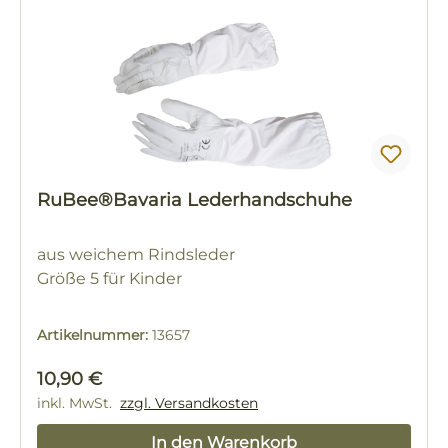
RuBee®Bavaria Lederhandschuhe
aus weichem Rindsleder
Größe 5 für Kinder
Artikelnummer:
13657
Regulärer Preis:
10,90 €
inkl. MwSt.
zzgl. Versandkosten
In den Warenkorb