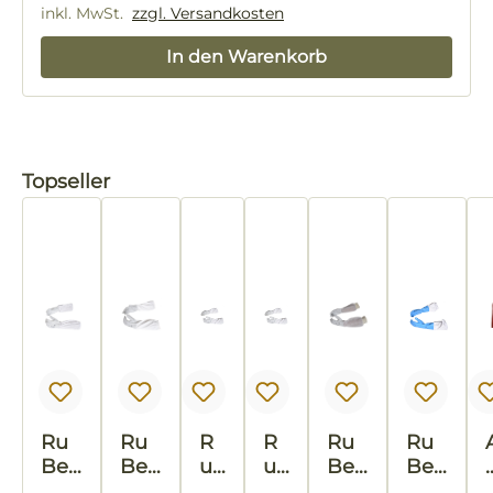
Regulärer Preis:
inkl. MwSt.
zzgl. Versandkosten
In den Warenkorb
Produktgalerie überspringen
Topseller
Ru
Ru
R
R
Ru
Ru
Bee
Bee
u
u
Bee
Bee
®B
®B
B
B
®C
®B