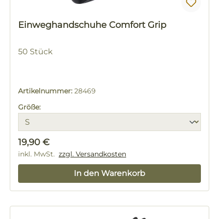
Einweghandschuhe Comfort Grip
50 Stück
Artikelnummer:
28469
Größe:
Regulärer Preis:
19,90 €
inkl. MwSt.
zzgl. Versandkosten
In den Warenkorb