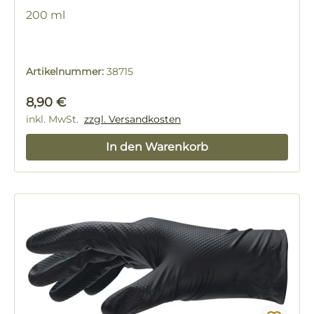
200 ml
Artikelnummer:
38715
Regulärer Preis:
8,90 €
inkl. MwSt.
zzgl. Versandkosten
In den Warenkorb