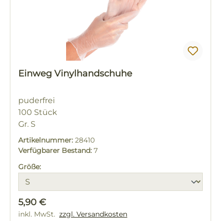
Einweg Vinylhandschuhe
puderfrei
100 Stück
Gr. S
Artikelnummer:
28410
Verfügbarer Bestand:
7
Größe:
Regulärer Preis:
5,90 €
inkl. MwSt.
zzgl. Versandkosten