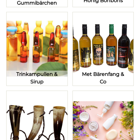
Honig Bonbons
Gummibärchen
Trinkampullen &
Met Bärenfang &
Sirup
Co