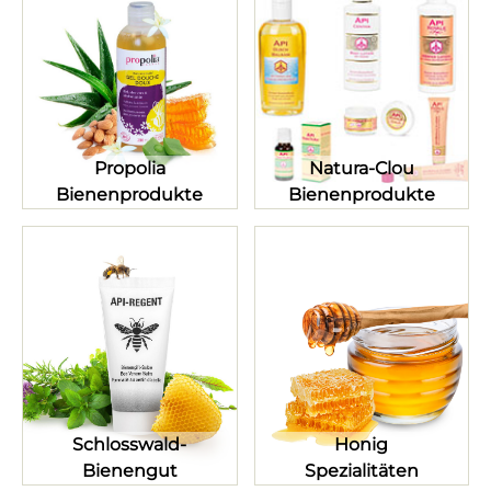
Propolia
Natura-Clou
Bienenprodukte
Bienenprodukte
Schlosswald-
Honig
Bienengut
Spezialitäten