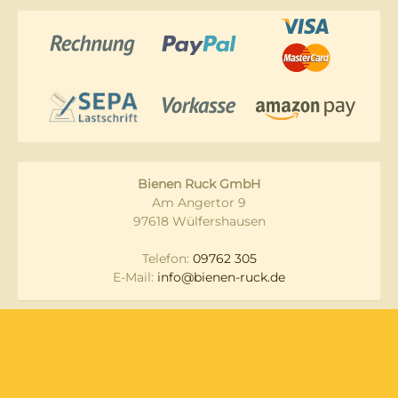
Bienen Ruck GmbH
Am Angertor 9
97618 Wülfershausen
Telefon:
09762 305
E-Mail:
info@bienen-ruck.de
Messen und
Datenschutz
Veranstaltungen
Lieferung & Versand
Widerruf
Zahlungsarten
AGB