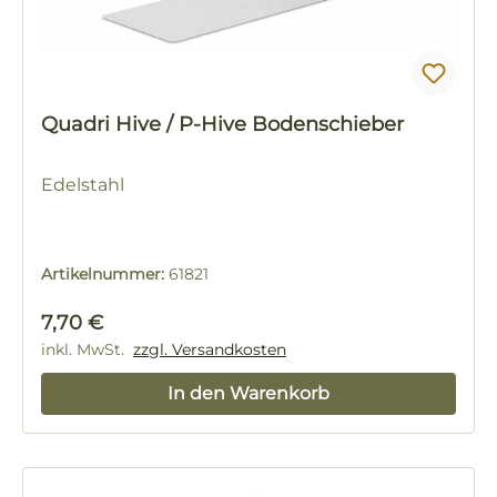
Quadri Hive / P-Hive Bodenschieber
Edelstahl
Artikelnummer:
61821
Regulärer Preis:
7,70 €
inkl. MwSt.
zzgl. Versandkosten
In den Warenkorb