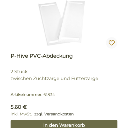
P-Hive PVC-Abdeckung
2 Stück
zwischen Zuchtzarge und Futterzarge
Artikelnummer:
61834
Regulärer Preis:
5,60 €
inkl. MwSt.
zzgl. Versandkosten
In den Warenkorb