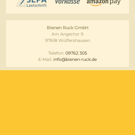
Bienen Ruck GmbH
Am Angertor 9
97618 Wülfershausen
Telefon:
09762 305
E-Mail:
info@bienen-ruck.de
Messen und
Datenschutz
Veranstaltungen
Lieferung & Versand
Widerruf
Zahlungsarten
AGB
Newsletter
Impressum
Über Uns
Kontakt