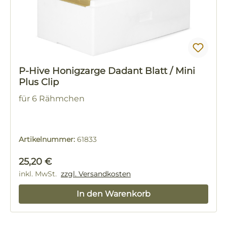
P-Hive Honigzarge Dadant Blatt / Mini
Plus Clip
für 6 Rähmchen
Artikelnummer:
61833
Regulärer Preis:
25,20 €
inkl. MwSt.
zzgl. Versandkosten
In den Warenkorb