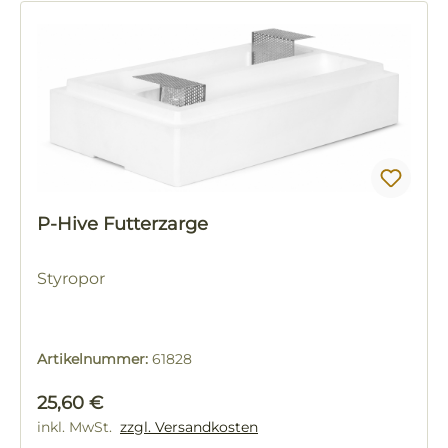
P-Hive Futterzarge
Styropor
Artikelnummer:
61828
Regulärer Preis:
25,60 €
inkl. MwSt.
zzgl. Versandkosten