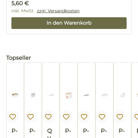
Regulärer Preis:
5,60 €
inkl. MwSt.
zzgl. Versandkosten
In den Warenkorb
Produktgalerie überspringen
Topseller
P-
P-
Q
P-
P-
P-
P-
Hi
Hi
ua
Hi
Hi
Hi
Hi