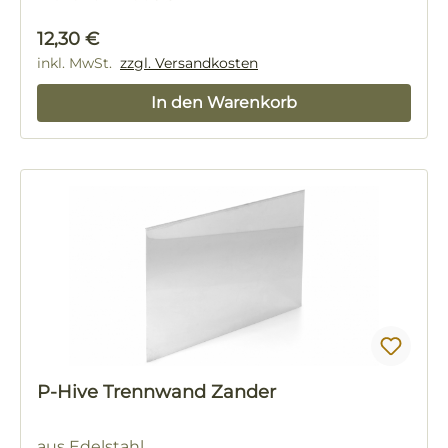
Regulärer Preis:
12,30 €
inkl. MwSt.
zzgl. Versandkosten
In den Warenkorb
P-Hive Trennwand Zander
aus Edelstahl