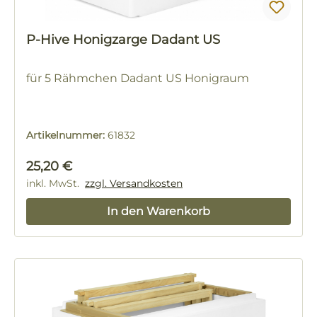
P-Hive Honigzarge Dadant US
für 5 Rähmchen Dadant US Honigraum
Artikelnummer:
61832
Regulärer Preis:
25,20 €
inkl. MwSt.
zzgl. Versandkosten
In den Warenkorb