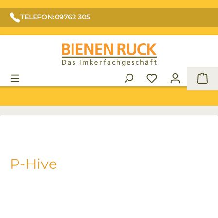
TELEFON: 09762 305
War
P-Hive