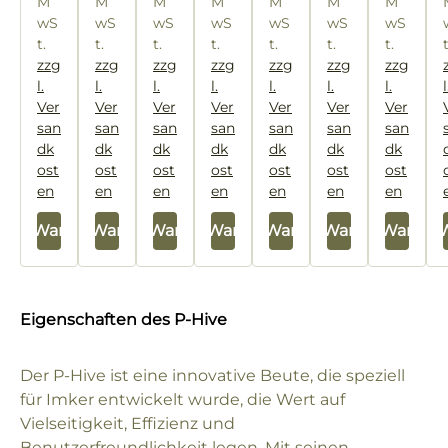
M
M
M
M
M
M
M
wS
wS
wS
wS
wS
wS
wS
t.
t.
t.
t.
t.
t.
t.
zzg
zzg
zzg
zzg
zzg
zzg
zzg
l.
l.
l.
l.
l.
l.
l.
l
Ver
Ver
Ver
Ver
Ver
Ver
Ver
san
san
san
san
san
san
san
dk
dk
dk
dk
dk
dk
dk
ost
ost
ost
ost
ost
ost
ost
en
en
en
en
en
en
en
 den Warenkorb
In den Warenkorb
In den Warenkorb
In den Warenkorb
In den Warenkorb
In den Warenkorb
In den Warenk
In den 
Eigenschaften des P-Hive
Der P-Hive ist eine innovative Beute, die speziell
für Imker entwickelt wurde, die Wert auf
Vielseitigkeit, Effizienz und
Benutzerfreundlichkeit legen. Mit seinen