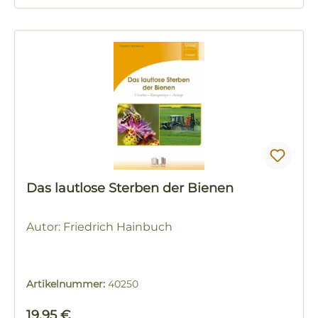
Das lautlose Sterben der Bienen
Autor: Friedrich Hainbuch
Artikelnummer:
40250
Regulärer Preis:
19,95 €