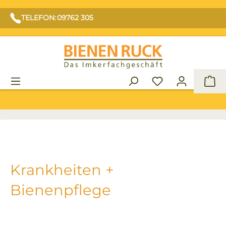
TELEFON: 09762 305
War
Krankheiten +
Bienenpflege