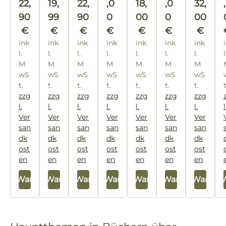
Regulärer Preis:
Ihr
Regulärer Preis:
en
Regulärer Preis:
Regulärer Preis:
un
Regulär
22,
19,
22,
,0
18,
,0
32,
Ira
l
e
vö
d
90
99
90
0
00
0
00
kli
un
m
lk
lö
€
€
€
€
€
€
€
Ja
d
Bi
er
se
ink
ink
ink
ink
ink
ink
ink
en
na
Ra
n
l.
l.
l.
l.
l.
l.
l.
l
en
shi
lp
M
M
M
M
M
M
M
st
a,
h
wS
wS
wS
wS
wS
wS
wS
an
Ma
Bü
t.
t.
t.
t.
t.
t.
t.
d
rin
chl
zzg
zzg
zzg
zzg
zzg
zzg
zzg
l.
l.
l.
l.
l.
l.
l.
l
Ko
er
Ver
Ver
Ver
Ver
Ver
Ver
Ver
va
san
san
san
san
san
san
san
cic
dk
dk
dk
dk
dk
dk
dk
ost
ost
ost
ost
ost
ost
ost
en
en
en
en
en
en
en
 den Warenkorb
In den Warenkorb
In den Warenkorb
In den Warenkorb
In den Warenkorb
In den Warenkorb
In den Warenk
In den 