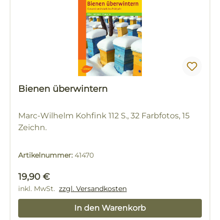
Bienen überwintern
Marc-Wilhelm Kohfink 112 S., 32 Farbfotos, 15
Zeichn.
Artikelnummer:
41470
Regulärer Preis:
19,90 €
inkl. MwSt.
zzgl. Versandkosten
In den Warenkorb