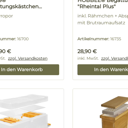
e®
HOBBEE® Begattu
tungskästchen
"Rheintal Plus"
ein"
yropor
inkl. Rähmchen + Absp
mit Brutraumaufsatz
lnummer:
16700
Artikelnummer:
16735
rer Preis:
Regulärer Preis:
,90 €
28,90 €
wSt.
zzgl. Versandkosten
inkl. MwSt.
zzgl. Versan
In den Warenkorb
In den Warenk