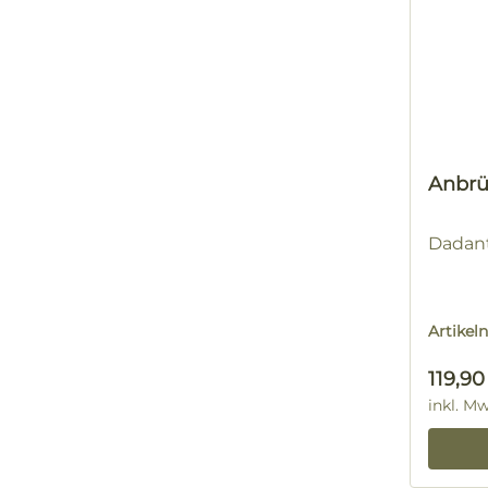
Anbrü
Dadan
Artike
Regulä
119,90
inkl. M