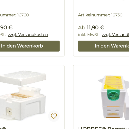
lnummer:
16760
Artikelnummer:
16730
rer Preis:
Regulärer Preis:
,90 €
Ab
11,90 €
wSt.
zzgl. Versandkosten
inkl. MwSt.
zzgl. Versan
In den Warenkorb
In den Warenk