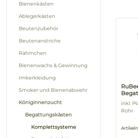
Bienenkästen
Ablegerkästen
Beutenzubehör
Beutenanstriche
Rähmchen
Bienenwachs & Gewinnung
Imkerkleidung
RuBe
Smoker und Bienenabwehr
Begat
QUA
Königinnenzucht
inkl. 
Rohr
Begattungskästen
Komplettsysteme
Artike