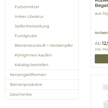
RuBe
Begat
Futtermittel
"Holst
aus St
Imker Literatur
Seifenherstellung
Artike
Fundgrube
Regulä
Ab
12
Bienenstockluft + Verdampfer
inkl. M
Königinnen kaufen
Katalog bestellen
Kerzengießformen
Bienenprodukte
Geschenke