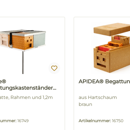
e®
APIDEA® Begattun
tungskastenständer
DRO
Platte, Rahmen und 1,2m
aus Hartschaum
braun
lnummer:
16749
Artikelnummer:
16750