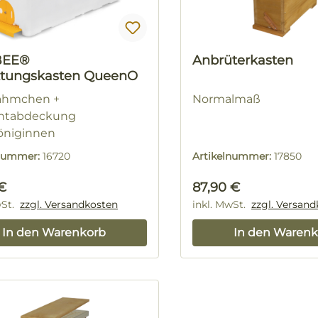
BEE®
Anbrüterkasten
tungskasten QueenO
Rähmchen +
Normalmaß
chtabdeckung
Königinnen
lnummer:
16720
Artikelnummer:
17850
rer Preis:
Regulärer Preis:
€
87,90 €
wSt.
zzgl. Versandkosten
inkl. MwSt.
zzgl. Versan
In den Warenkorb
In den Warenk