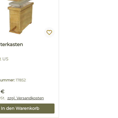
terkasten
t US
lnummer:
17852
rer Preis:
 €
wSt.
zzgl. Versandkosten
In den Warenkorb