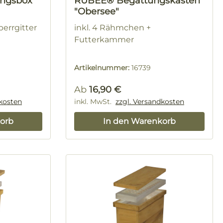
ngsbox
RUBEE® Begattungskasten
"Obersee"
errgitter
inkl. 4 Rähmchen +
Futterkammer
Artikelnummer:
16739
Regulärer Preis:
Ab
16,90 €
dkosten
inkl. MwSt.
zzgl. Versandkosten
orb
In den Warenkorb