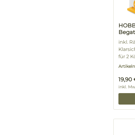
HOB
Begat
inkl. 
Klarsi
für 2 
Artike
Regulä
19,90 
inkl. M