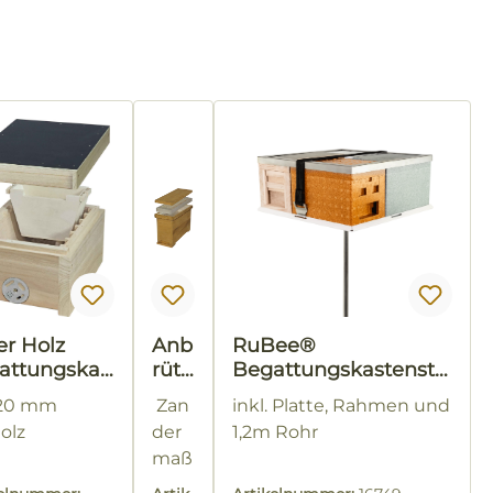
er Holz
Anb
RuBee®
attungskas
rüte
Begattungskastenstä
rkas
nder QUADRO
 20 mm
Zan
inkl. Platte, Rahmen und
ten
holz
der
1,2m Rohr
maß