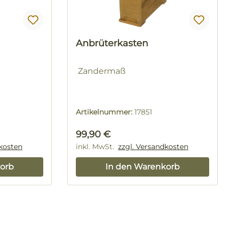
Anbrüterkasten
Zandermaß
Artikelnummer:
17851
Regulärer Preis:
99,90 €
dkosten
inkl. MwSt.
zzgl. Versandkosten
orb
In den Warenkorb