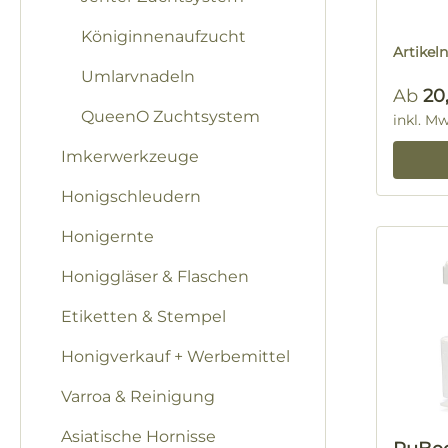
Königinnenaufzucht
Artike
Umlarvnadeln
Regulä
Ab
20
QueenO Zuchtsystem
inkl. M
Imkerwerkzeuge
Honigschleudern
Honigernte
Honiggläser & Flaschen
Etiketten & Stempel
Honigverkauf + Werbemittel
Varroa & Reinigung
Asiatische Hornisse