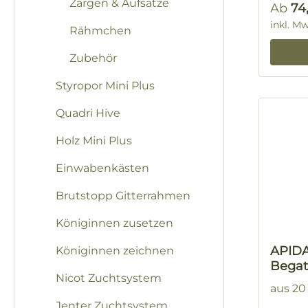
Zargen & Aufsätze
Regulä
Ab
74
inkl. M
Rähmchen
Zubehör
Styropor Mini Plus
Quadri Hive
Holz Mini Plus
Einwabenkästen
Brutstopp Gitterrahmen
Königinnen zusetzen
APIDA
Königinnen zeichnen
Begat
Nicot Zuchtsystem
aus 20
Jenter Zuchtsystem