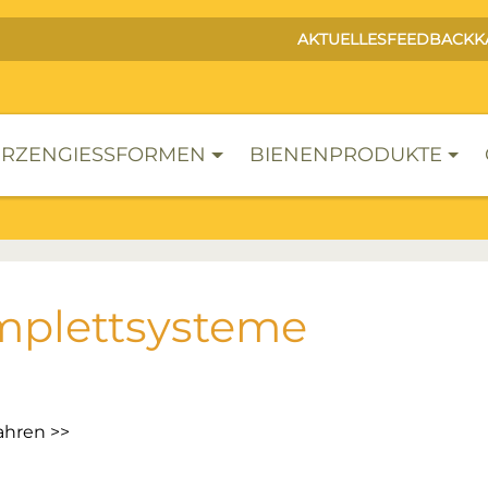
AKTUELLES
FEEDBACK
K
RZENGIESSFORMEN
BIENENPRODUKTE
plettsysteme
ahren >>