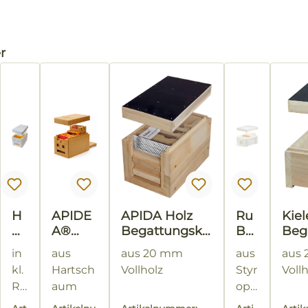
alerie überspringen
r
H
APIDE
APIDA Holz
Ru
Kiel
O
A®
Begattungskä
Be
Beg
B
Begatt
stchen
e®
ten
in
aus
aus 20 mm
aus
aus
B
ungsk
Be
kl.
Hartsch
Vollholz
Styr
Voll
EE
asten
gat
Rä
aum
opo
®
tun
h
braun
r
B
gsk