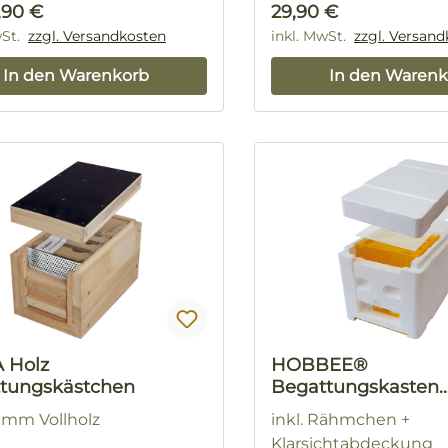
rer Preis:
Regulärer Preis:
,90 €
29,90 €
wSt.
zzgl. Versandkosten
inkl. MwSt.
zzgl. Versan
In den Warenkorb
In den Warenk
 Holz
HOBBEE®
tungskästchen
Begattungskasten
"Rheintal"
 mm Vollholz
inkl. Rähmchen +
Klarsichtabdeckung