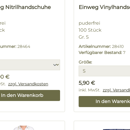
g Nitrilhandschuhe
Einweg Vinylhand
rei
puderfrei
ck
100 Stück
Gr. S
lnummer:
28464
Artikelnummer:
28410
Verfügbarer Bestand:
7
Größe:
90 €
Regulärer Preis:
5,90 €
rer Preis:
wSt.
zzgl. Versandkosten
inkl. MwSt.
zzgl. Versan
In den Warenkorb
In den Warenk