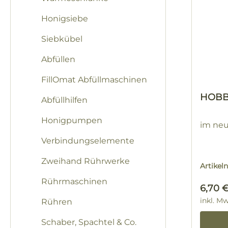
Honigsiebe
Siebkübel
Abfüllen
FillOmat Abfüllmaschinen
HOBB
Abfüllhilfen
Honigpumpen
im ne
Verbindungselemente
Zweihand Rührwerke
Artike
Rührmaschinen
Regulä
6,70 
inkl. M
Rühren
Schaber, Spachtel & Co.