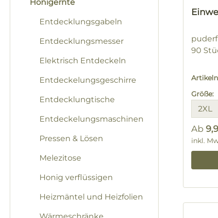
Honigernte
Einwe
Entdecklungsgabeln
puderf
Entdecklungsmesser
90 Stü
Elektrisch Entdeckeln
Artike
Entdeckelungsgeschirre
Größe:
Entdecklungtische
Entdeckelungsmaschinen
Ab
9,
Pressen & Lösen
Regulä
inkl. M
Melezitose
Honig verflüssigen
Heizmäntel und Heizfolien
Wärmeschränke