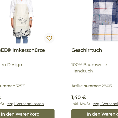
EE® Imkerschürze
Geschirrtuch
uen Design
100% Baumwolle
Handtuch
lnummer:
32521
Artikelnummer:
28415
rer Preis:
Regulärer Preis:
€
1,40 €
wSt.
zzgl. Versandkosten
inkl. MwSt.
zzgl. Versan
In den Warenkorb
In den Warenk