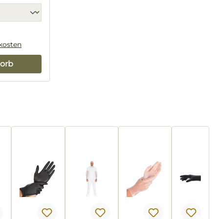
dkosten
orb