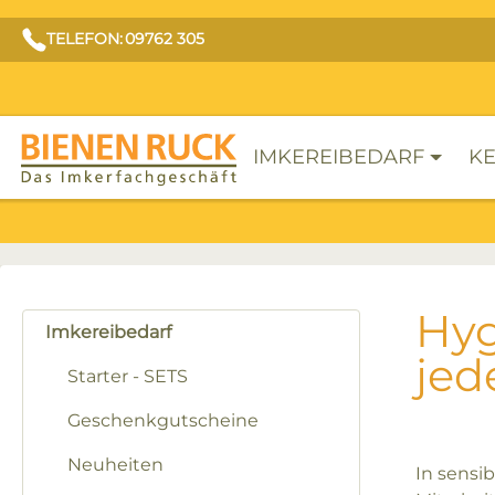
TELEFON: 09762 305
IMKEREIBEDARF
KE
Hyg
Imkereibedarf
jed
Starter - SETS
Geschenkgutscheine
Neuheiten
In sensi