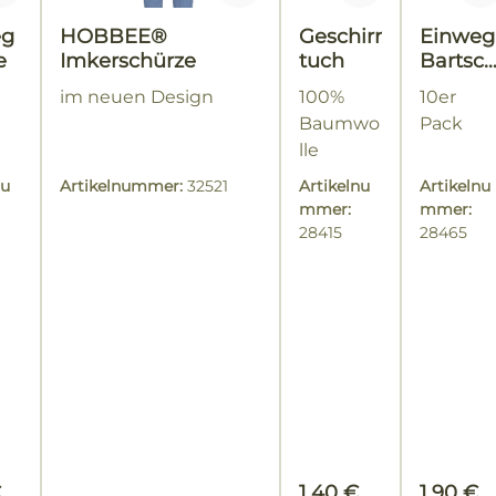
eg
HOBBEE®
Geschirr
Einweg
e
Imkerschürze
tuch
Bartsc
utz
im neuen Design
100%
10er
Baumwo
Pack
lle
Handtuc
nu
Artikelnummer:
32521
Artikelnu
Artikelnu
h
mmer:
mmer:
28415
28465
rer Preis:
Regulärer Preis:
Regulär
€
1,40 €
1,90 €