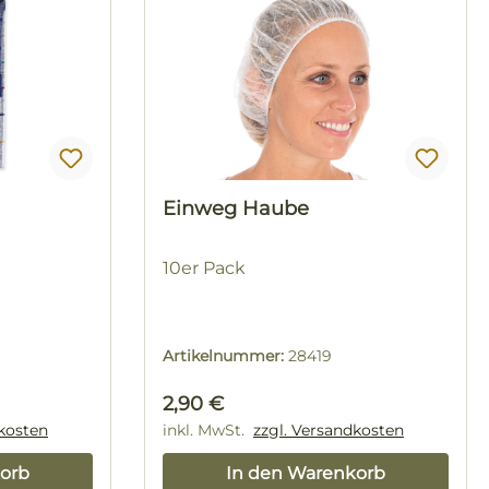
Einweg Haube
10er Pack
Artikelnummer:
28419
Regulärer Preis:
2,90 €
dkosten
inkl. MwSt.
zzgl. Versandkosten
orb
In den Warenkorb