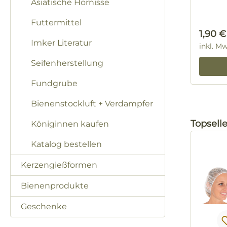
Asiatische Hornisse
Futtermittel
Regulä
1,90 €
Imker Literatur
inkl. M
Seifenherstellung
Fundgrube
Bienenstockluft + Verdampfer
Produktg
Topselle
Königinnen kaufen
Katalog bestellen
Kerzengießformen
Bienenprodukte
Geschenke