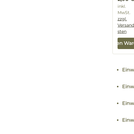
inkl.
MwSt.
zzgl.
Versan
sten
In den Wa
Ein
Einw
Einw
Ein