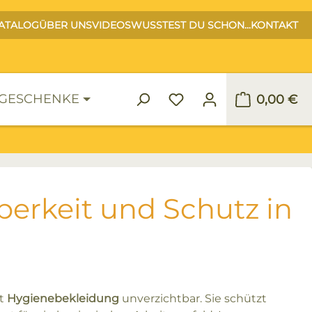
ATALOG
ÜBER UNS
VIDEOS
WUSSTEST DU SCHON...
KONTAKT
GESCHENKE
0,00 €
Warenko
erkeit und Schutz in
st
Hygienebekleidung
unverzichtbar. Sie schützt