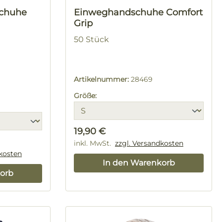
schuhe
Einweghandschuhe Comfort
Grip
50 Stück
Artikelnummer:
28469
Größe:
Regulärer Preis:
19,90 €
inkl. MwSt.
zzgl. Versandkosten
dkosten
In den Warenkorb
orb