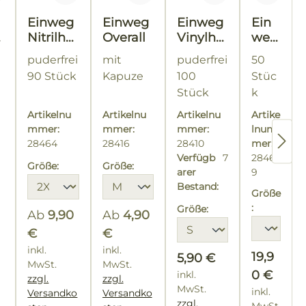
Einweg
Einweg
Einweg
Ein
h
Nitrilha
Overall
Vinylha
weg
ndschu
ndschu
han
puderfrei
mit
puderfrei
50
he
he
dsch
90 Stück
Kapuze
100
Stüc
uhe
Stück
k
Com
Gr. S
fort
Artikelnu
Artikelnu
Artikelnu
Artike
Grip
mmer:
mmer:
mmer:
lnum
28464
28416
28410
mer:
Verfügb
7
2846
Größe:
Größe:
arer
9
Bestand:
Größe
:
Größe:
Ab
9,90
Ab
4,90
€
€
Regulärer Preis:
inkl.
Regulärer Preis:
inkl.
Regulärer
19,9
Regulärer Preis:
5,90 €
MwSt.
MwSt.
0 €
inkl.
zzgl.
zzgl.
MwSt.
inkl.
Versandko
Versandko
er Preis:
zzgl.