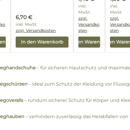
inkl.
inkl.
MwSt.
MwSt.
Regulärer Preis:
6,70 €
zzgl.
zzgl.
dko
inkl. MwSt.
Versandko
Versandk
zzgl. Versandkosten
sten
sten
renkorb
In den Warenkorb
In den Warenkorb
In den Ware
weghandschuhe
– für sicheren Hautschutz und maximale
egschürzen
– ideal zum Schutz der Kleidung vor Flüssi
egoveralls
– rundum sicherer Schutz für Körper und Klei
weghauben
– verhindern zuverlässig das Herabfallen von