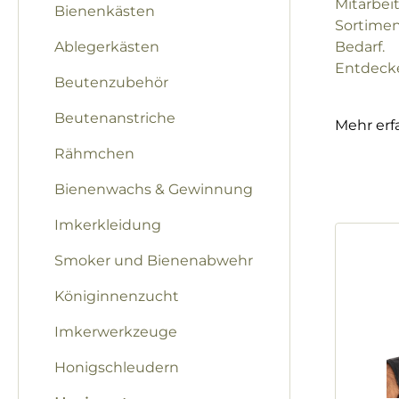
Mitarbei
Bienenkästen
Sortimen
Ablegerkästen
Bedarf.
Entdecke
Beutenzubehör
Beutenanstriche
Mehr erf
Rähmchen
Bienenwachs & Gewinnung
Imkerkleidung
Smoker und Bienenabwehr
Königinnenzucht
Imkerwerkzeuge
Honigschleudern