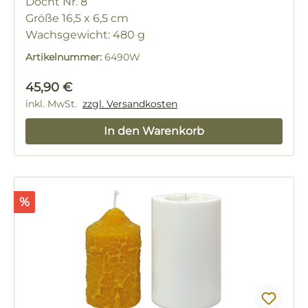
Docht Nr. 8
Größe 16,5 x 6,5 cm
Wachsgewicht: 480 g
Artikelnummer:
6490W
Regulärer Preis:
45,90 €
inkl. MwSt.
zzgl. Versandkosten
In den Warenkorb
Rabatt
%