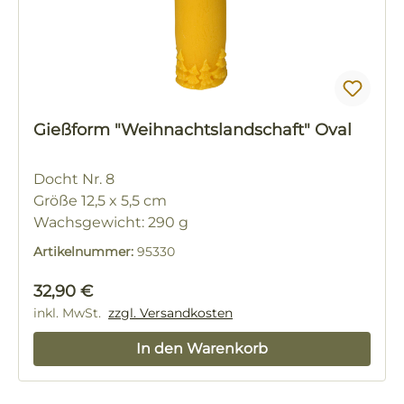
Gießform "Weihnachtslandschaft" Oval
Docht Nr. 8
Größe 12,5 x 5,5 cm
Wachsgewicht: 290 g
Artikelnummer:
95330
Regulärer Preis:
32,90 €
inkl. MwSt.
zzgl. Versandkosten
In den Warenkorb