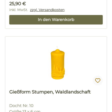
Regulärer Preis:
25,90 €
inkl. MwSt.
zzgl. Versandkosten
In den Warenkorb
Gießform Stumpen, Waldlandschaft
Docht Nr. 10
Größe 13 x 6 cm