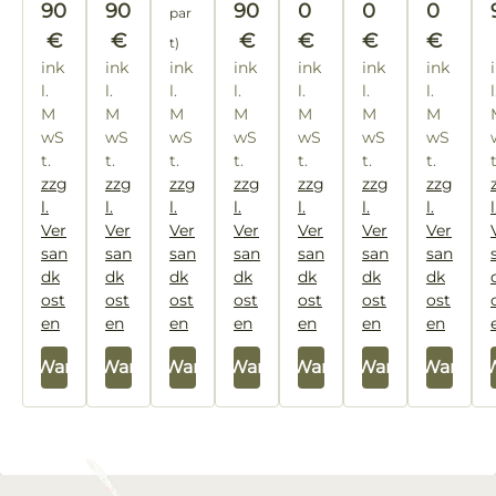
90
90
90
0
0
0
par
€
€
€
€
€
€
t)
ink
ink
ink
ink
ink
ink
ink
l.
l.
l.
l.
l.
l.
l.
l
M
M
M
M
M
M
M
wS
wS
wS
wS
wS
wS
wS
t.
t.
t.
t.
t.
t.
t.
zzg
zzg
zzg
zzg
zzg
zzg
zzg
l.
l.
l.
l.
l.
l.
l.
l
Ver
Ver
Ver
Ver
Ver
Ver
Ver
san
san
san
san
san
san
san
dk
dk
dk
dk
dk
dk
dk
ost
ost
ost
ost
ost
ost
ost
en
en
en
en
en
en
en
 den Warenkorb
In den Warenkorb
In den Warenkorb
In den Warenkorb
In den Warenkorb
In den Warenkorb
In den Warenk
In den 