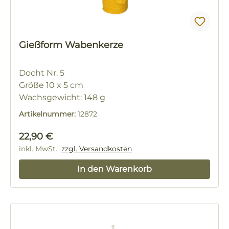
Gießform Wabenkerze
Docht Nr. 5
Größe 10 x 5 cm
Wachsgewicht: 148 g
Artikelnummer:
12872
Regulärer Preis:
22,90 €
inkl. MwSt.
zzgl. Versandkosten
In den Warenkorb