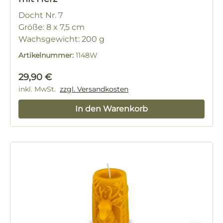
Docht Nr. 7
Größe: 8 x 7,5 cm
Wachsgewicht: 200 g
Artikelnummer:
1148W
Regulärer Preis:
29,90 €
inkl. MwSt.
zzgl. Versandkosten
In den Warenkorb