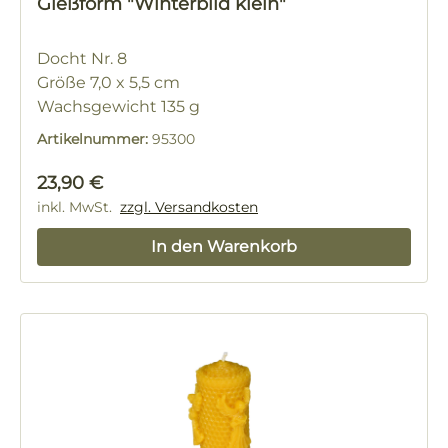
Gießform "Winterbild klein"
Docht Nr. 8
Größe 7,0 x 5,5 cm
Wachsgewicht 135 g
Artikelnummer:
95300
Regulärer Preis:
23,90 €
inkl. MwSt.
zzgl. Versandkosten
In den Warenkorb