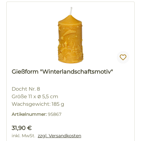
Gießform "Winterlandschaftsmotiv"
Docht Nr. 8
Größe 11 x
Ø
5,5 cm
Wachsgewicht: 185 g
Artikelnummer:
95867
Regulärer Preis:
31,90 €
inkl. MwSt.
zzgl. Versandkosten