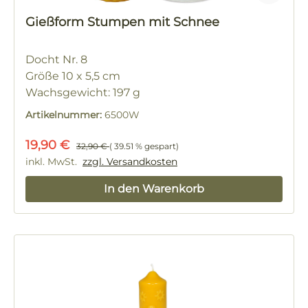
Gießform Stumpen mit Schnee
Docht Nr. 8
Größe 10 x 5,5 cm
Wachsgewicht: 197 g
Artikelnummer:
6500W
Verkaufspreis:
Regulärer Preis:
19,90 €
32,90 €
( 39.51 % gespart)
inkl. MwSt.
zzgl. Versandkosten
In den Warenkorb