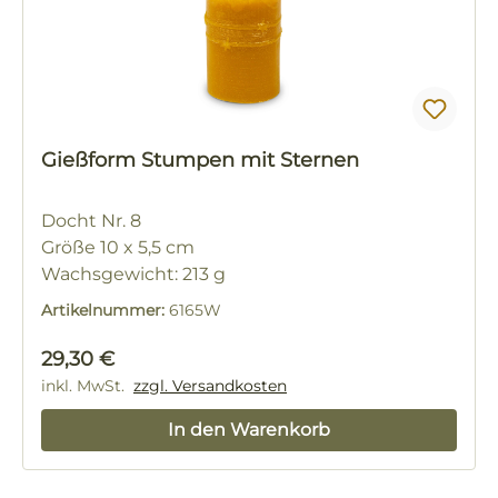
Gießform Stumpen mit Sternen
Docht Nr. 8
Größe 10 x 5,5 cm
Wachsgewicht: 213 g
Artikelnummer:
6165W
Regulärer Preis:
29,30 €
inkl. MwSt.
zzgl. Versandkosten
In den Warenkorb