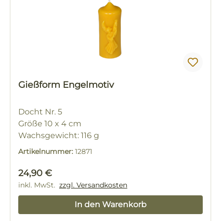
Gießform Engelmotiv
Docht Nr. 5
Größe 10 x 4 cm
Wachsgewicht: 116 g
Artikelnummer:
12871
Regulärer Preis:
24,90 €
inkl. MwSt.
zzgl. Versandkosten
In den Warenkorb