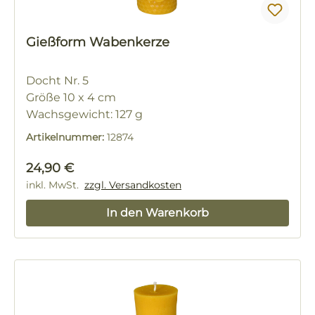
Gießform Wabenkerze
Docht Nr. 5
Größe 10 x 4 cm
Wachsgewicht: 127 g
Artikelnummer:
12874
Regulärer Preis:
24,90 €
inkl. MwSt.
zzgl. Versandkosten
In den Warenkorb