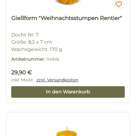
Gießform "Weihnachtsstumpen Rentier"
Docht Nr. 7
Größe: 8,5 x 7 cm
Wachsgewicht: 170 g
Artikelnummer:
1149W
Regulärer Preis:
29,90 €
inkl. MwSt.
zzgl. Versandkosten
In den Warenkorb