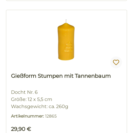
Gießform Stumpen mit Tannenbaum
Docht Nr. 6
Größe: 12 x 5,5 cm
Wachsgewicht: ca. 260g
Artikelnummer:
12865
Regulärer Preis:
29,90 €