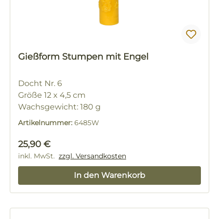
Gießform Stumpen mit Engel
Docht Nr. 6
Größe 12 x 4,5 cm
Wachsgewicht: 180 g
Artikelnummer:
6485W
Regulärer Preis:
25,90 €
inkl. MwSt.
zzgl. Versandkosten
In den Warenkorb