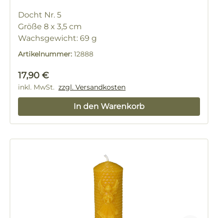
Docht Nr. 5
Größe 8 x 3,5 cm
Wachsgewicht: 69 g
Artikelnummer:
12888
Regulärer Preis:
17,90 €
inkl. MwSt.
zzgl. Versandkosten
In den Warenkorb