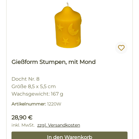
Gießform Stumpen, mit Mond
Docht Nr. 8
Größe 8,5 x 5,5 cm
Wachsgewicht: 167 g
Artikelnummer:
1220W
Regulärer Preis:
28,90 €
inkl. MwSt.
zzgl. Versandkosten
In den Warenkorb