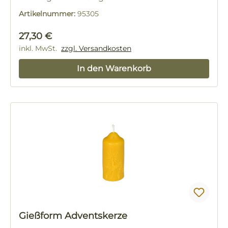
Artikelnummer:
95305
Regulärer Preis:
27,30 €
inkl. MwSt.
zzgl. Versandkosten
In den Warenkorb
Gießform Adventskerze