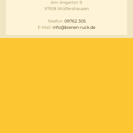
Am Angertor 9
97618 Wülfershausen
Telefon:
09762 305
E-Mail:
info@bienen-ruck.de
Messen und
Datenschutz
Veranstaltungen
Lieferung & Versand
Widerruf
Zahlungsarten
AGB
Newsletter
Impressum
Über Uns
Kontakt
Alle Preise inkl. gesetzl. Mehrwertsteuer zzgl.
Versandkosten
und ggf. Nachnahmegebühren, wenn nicht anders
angegeben.
© Bienen Ruck GmbH 2026. Alle Rechte vorbehalten.
Umsetzung:
webDa Medien GmbH