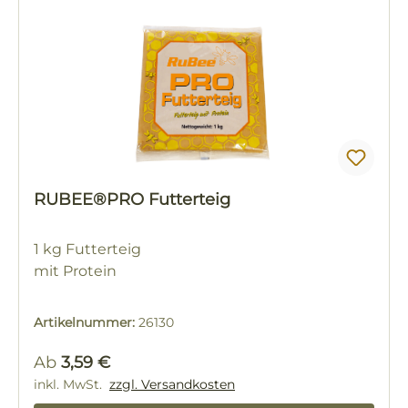
RUBEE®PRO Futterteig
1 kg Futterteig
mit Protein
Artikelnummer:
26130
Regulärer Preis:
Ab
3,59 €
inkl. MwSt.
zzgl. Versandkosten