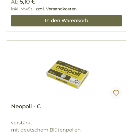
Regulärer Preis:
Ab
5,10 €
inkl. MwSt.
zzgl. Versandkosten
In den Warenkorb
Neopoll - C
verstärkt
mit deutschem Blütenpollen