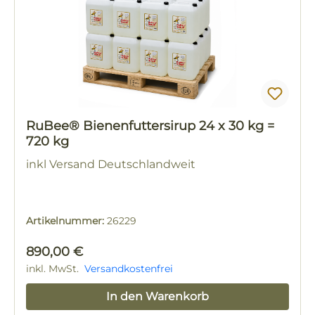
RuBee® Bienenfuttersirup 24 x 30 kg =
720 kg
inkl Versand Deutschlandweit
Artikelnummer:
26229
Regulärer Preis:
890,00 €
inkl. MwSt.
Versandkostenfrei
In den Warenkorb