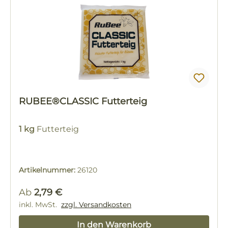
RUBEE®CLASSIC Futterteig
1 kg
Futterteig
Artikelnummer:
26120
Regulärer Preis:
Ab
2,79 €
inkl. MwSt.
zzgl. Versandkosten
In den Warenkorb