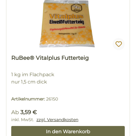
RuBee® Vitalplus Futterteig
1 kg im Flachpack
nur 1,5 cm dick
Artikelnummer:
26150
Regulärer Preis:
Ab
3,59 €
inkl. MwSt.
zzgl. Versandkosten
In den Warenkorb