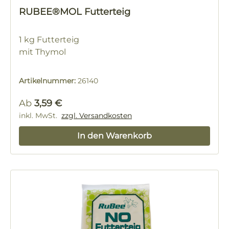
RUBEE®MOL Futterteig
1 kg Futterteig
mit Thymol
Artikelnummer:
26140
Regulärer Preis:
Ab
3,59 €
inkl. MwSt.
zzgl. Versandkosten
In den Warenkorb