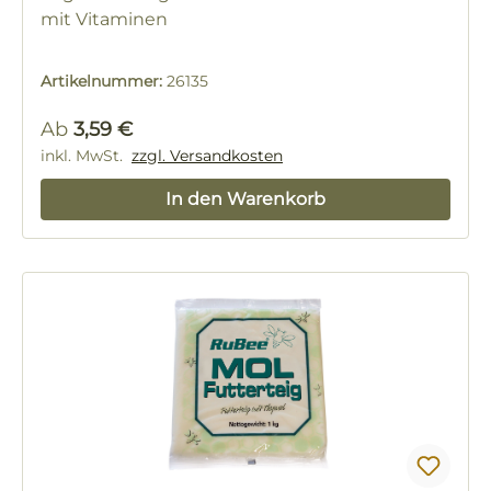
mit Vitaminen
Artikelnummer:
26135
Regulärer Preis:
Ab
3,59 €
inkl. MwSt.
zzgl. Versandkosten
In den Warenkorb