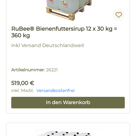
RuBee® Bienenfuttersirup 12 x 30 kg =
360 kg
inkl Versand Deutschlandweit
Artikelnummer:
26221
Regulärer Preis:
519,00 €
inkl. MwSt.
Versandkostenfrei
In den Warenkorb