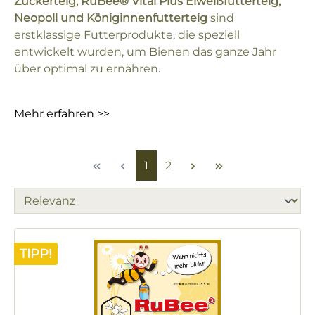
Zuckerteig, RuBee® Vital Plus Eiweißfutterteig,
Neopoll und Königinnenfutterteig
sind
erstklassige Futterprodukte, die speziell
entwickelt wurden, um Bienen das ganze Jahr
über optimal zu ernähren.
Mehr erfahren >>
Seite
Seite
1
2
TIPP!