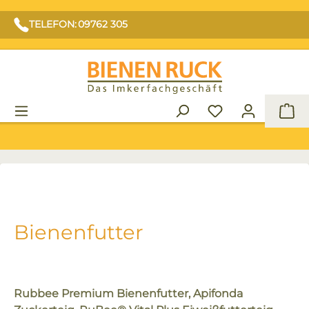
TELEFON: 09762 305
War
Bienenfutter
Rubbee Premium Bienenfutter, Apifonda