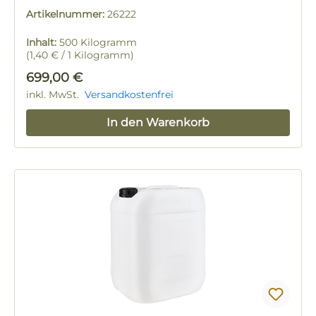
Premium Bienenfutter flüssig
Artikelnummer:
26222
Inhalt:
500 Kilogramm
(1,40 € / 1 Kilogramm)
Regulärer Preis:
699,00 €
inkl. MwSt.
Versandkostenfrei
In den Warenkorb