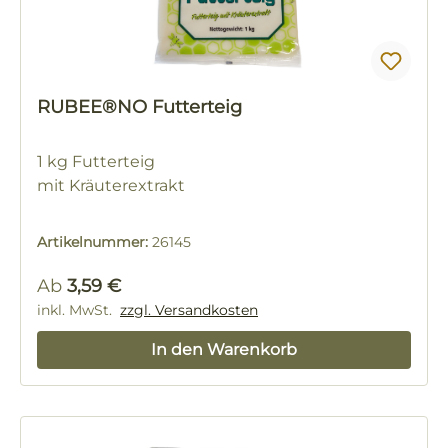
RUBEE®NO Futterteig
1 kg Futterteig
mit Kräuterextrakt
Artikelnummer:
26145
Regulärer Preis:
Ab
3,59 €
inkl. MwSt.
zzgl. Versandkosten
In den Warenkorb