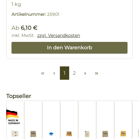
1 kg
Artikelnummer:
25901
Regulärer Preis:
Ab
6,10 €
inkl. MwSt.
zzgl. Versandkosten
In den Warenkorb
Seite
Seite
1
2
Produktgalerie überspringen
Topseller