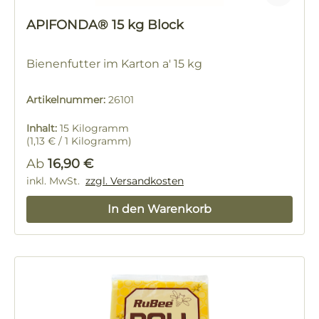
APIFONDA® 15 kg Block
Bienenfutter im Karton a' 15 kg
Artikelnummer:
26101
Inhalt:
15 Kilogramm
(1,13 € / 1 Kilogramm)
Regulärer Preis:
Ab
16,90 €
inkl. MwSt.
zzgl. Versandkosten
In den Warenkorb