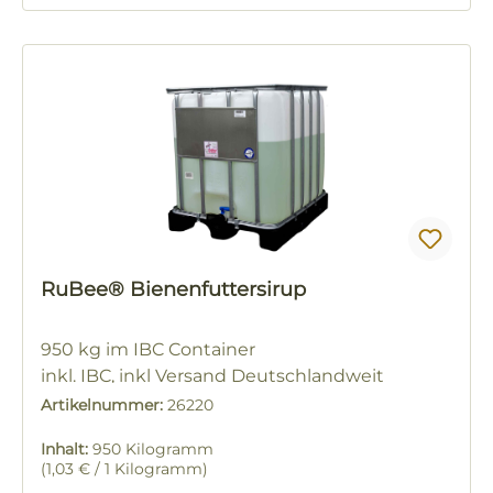
RuBee® Bienenfuttersirup
950 kg im IBC Container
inkl. IBC, inkl Versand Deutschlandweit
Premium Bienenfutter flüssig
Artikelnummer:
26220
Inhalt:
950 Kilogramm
(1,03 € / 1 Kilogramm)