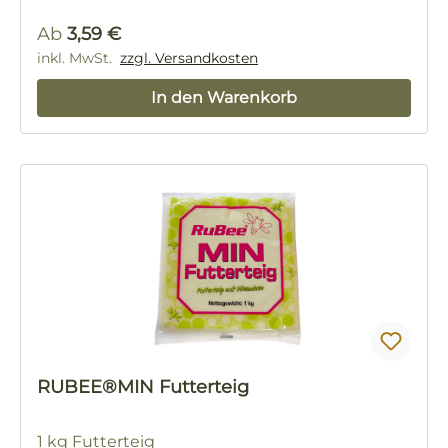
Regulärer Preis:
Ab
3,59 €
inkl. MwSt.
zzgl. Versandkosten
In den Warenkorb
RUBEE®MIN Futterteig
1 kg Futterteig