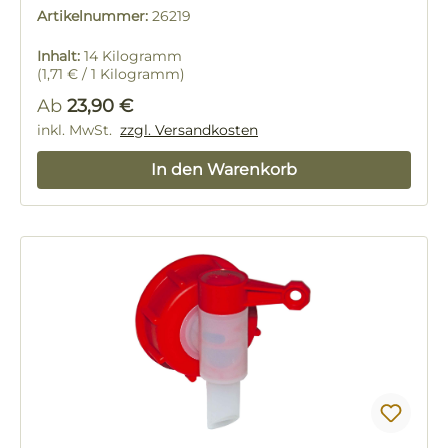
Artikelnummer:
26219
Inhalt:
14 Kilogramm
(1,71 € / 1 Kilogramm)
Regulärer Preis:
Ab
23,90 €
inkl. MwSt.
zzgl. Versandkosten
In den Warenkorb