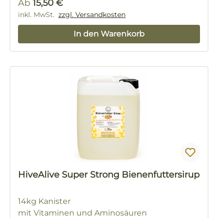
Regulärer Preis:
Ab
15,50 €
inkl. MwSt.
zzgl. Versandkosten
In den Warenkorb
HiveAlive Super Strong Bienenfuttersirup
14kg Kanister
mit Vitaminen und Aminosäuren