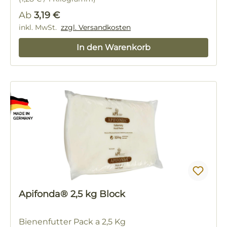
Regulärer Preis:
Ab
3,19 €
inkl. MwSt.
zzgl. Versandkosten
In den Warenkorb
Apifonda® 2,5 kg Block
Bienenfutter Pack a 2,5 Kg