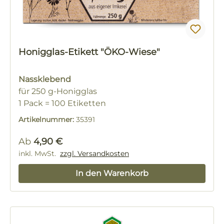
Honigglas-Etikett "ÖKO-Wiese"
Nassklebend
für 250 g-Honigglas
1 Pack = 100 Etiketten
Artikelnummer:
35391
Regulärer Preis:
Ab
4,90 €
inkl. MwSt.
zzgl. Versandkosten
In den Warenkorb