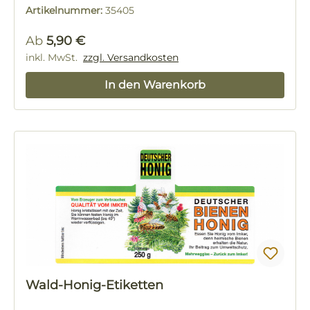
Artikelnummer:
35405
Regulärer Preis:
Ab
5,90 €
inkl. MwSt.
zzgl. Versandkosten
In den Warenkorb
Wald-Honig-Etiketten