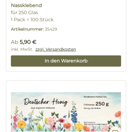
Nassklebend
für 250 Glas
1 Pack = 100 Stück
Artikelnummer:
35429
Regulärer Preis:
Ab
5,90 €
inkl. MwSt.
zzgl. Versandkosten
In den Warenkorb