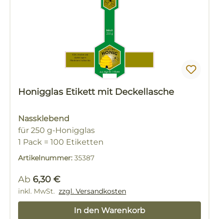
Honigglas Etikett mit Deckellasche
Nassklebend
für 250 g-Honigglas
1 Pack = 100 Etiketten
Artikelnummer:
35387
Regulärer Preis:
Ab
6,30 €
inkl. MwSt.
zzgl. Versandkosten
In den Warenkorb