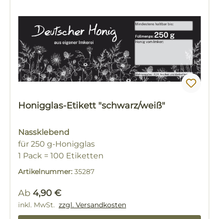
Honigglas-Etikett "schwarz/weiß"
Nassklebend
für 250 g-Honigglas
1 Pack = 100 Etiketten
Artikelnummer:
35287
Regulärer Preis:
Ab
4,90 €
inkl. MwSt.
zzgl. Versandkosten