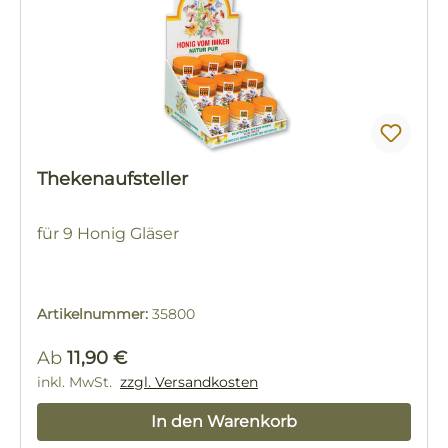
Thekenaufsteller
für 9 Honig Gläser
Artikelnummer:
35800
Regulärer Preis:
Ab
11,90 €
inkl. MwSt.
zzgl. Versandkosten
In den Warenkorb