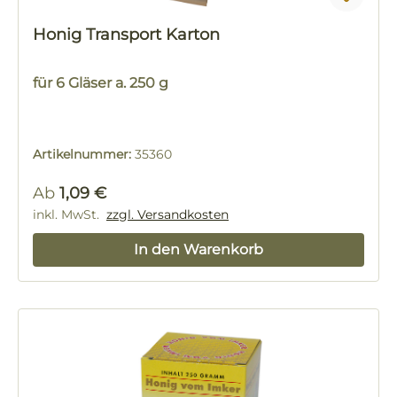
Honig Transport Karton
für 6 Gläser a. 250 g
Artikelnummer:
35360
Regulärer Preis:
Ab
1,09 €
inkl. MwSt.
zzgl. Versandkosten
In den Warenkorb