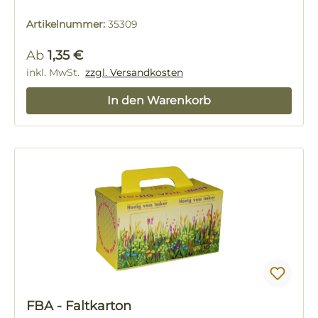
Artikelnummer:
35309
Regulärer Preis:
Ab
1,35 €
inkl. MwSt.
zzgl. Versandkosten
In den Warenkorb
FBA - Faltkarton