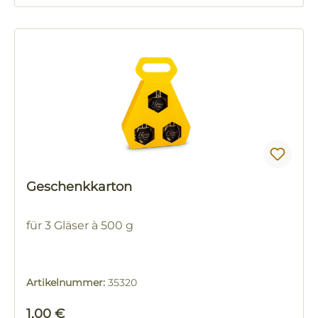
Geschenkkarton
für 3 Gläser à 500 g
Artikelnummer:
35320
Regulärer Preis:
1,00 €