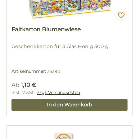
Faltkarton Blumenwiese
Geschenkkarton für 3 Glas Honig 500 g
Artikelnummer:
35390
Regulärer Preis:
Ab
1,10 €
inkl. MwSt.
zzgl. Versandkosten
In den Warenkorb