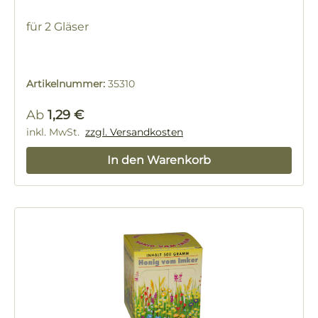
für 2 Gläser
Artikelnummer:
35310
Regulärer Preis:
Ab
1,29 €
inkl. MwSt.
zzgl. Versandkosten
In den Warenkorb