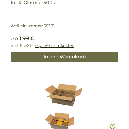
für 12 Gläser a. 500 g
Artikelnummer:
35371
Regulärer Preis:
Ab
1,99 €
inkl. MwSt.
zzgl. Versandkosten
In den Warenkorb