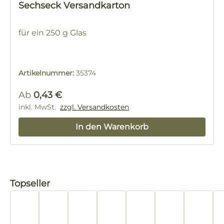
Sechseck Versandkarton
für ein 250 g Glas
Artikelnummer:
35374
Regulärer Preis:
Ab
0,43 €
inkl. MwSt.
zzgl. Versandkosten
In den Warenkorb
Produktgalerie überspringen
Topseller