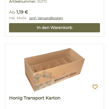
Artikelnummer:
35370
Regulärer Preis:
Ab
1,19 €
inkl. MwSt.
zzgl. Versandkosten
In den Warenkorb
Honig Transport Karton