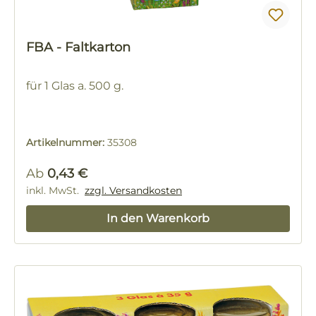
FBA - Faltkarton
für 1 Glas a. 500 g.
Artikelnummer:
35308
Regulärer Preis:
Ab
0,43 €
inkl. MwSt.
zzgl. Versandkosten
In den Warenkorb