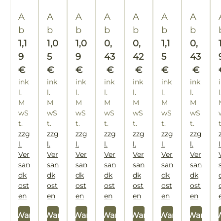
50
0
Regulärer Preis:
Regulärer Preis:
Regulärer Preis:
Regulärer Preis:
Regulärer Preis:
Regulärer Pre
Regulär
A
A
A
A
A
A
A
g
b
b
b
b
b
b
b
1,1
1,0
1,0
0,
0,
1,1
0,
9
5
9
43
42
5
43
€
€
€
€
€
€
€
ink
ink
ink
ink
ink
ink
ink
l.
l.
l.
l.
l.
l.
l.
l
M
M
M
M
M
M
M
wS
wS
wS
wS
wS
wS
wS
t.
t.
t.
t.
t.
t.
t.
zzg
zzg
zzg
zzg
zzg
zzg
zzg
l.
l.
l.
l.
l.
l.
l.
l
Ver
Ver
Ver
Ver
Ver
Ver
Ver
san
san
san
san
san
san
san
dk
dk
dk
dk
dk
dk
dk
ost
ost
ost
ost
ost
ost
ost
en
en
en
en
en
en
en
 den Warenkorb
In den Warenkorb
In den Warenkorb
In den Warenkorb
In den Warenkorb
In den Warenkorb
In den Warenk
In den 