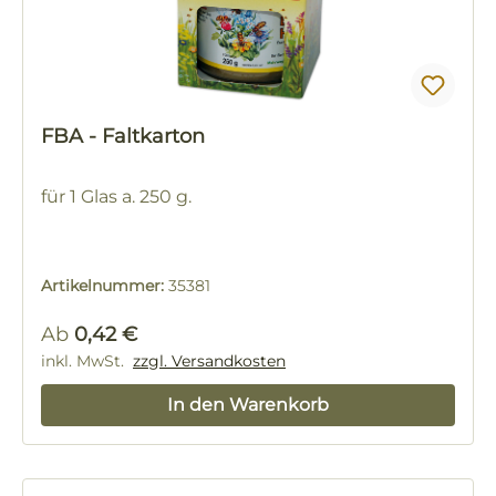
FBA - Faltkarton
für 1 Glas a. 250 g.
Artikelnummer:
35381
Regulärer Preis:
Ab
0,42 €
inkl. MwSt.
zzgl. Versandkosten
In den Warenkorb