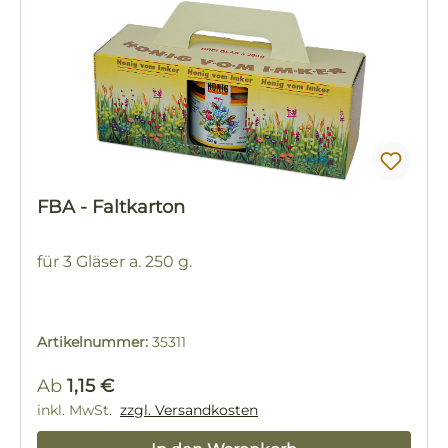
FBA - Faltkarton
für 3 Gläser a. 250 g.
Artikelnummer:
35311
Regulärer Preis:
Ab
1,15 €
inkl. MwSt.
zzgl. Versandkosten