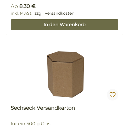
Regulärer Preis:
Ab
8,30 €
inkl. MwSt.
zzgl. Versandkosten
In den Warenkorb
Sechseck Versandkarton
für ein 500 g Glas