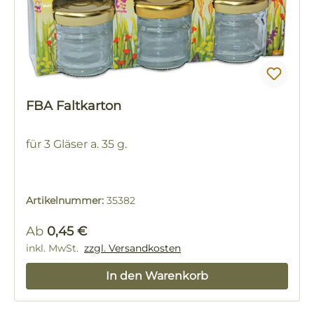
FBA Faltkarton
für 3 Gläser a. 35 g.
Artikelnummer:
35382
Regulärer Preis:
Ab
0,45 €
inkl. MwSt.
zzgl. Versandkosten
In den Warenkorb