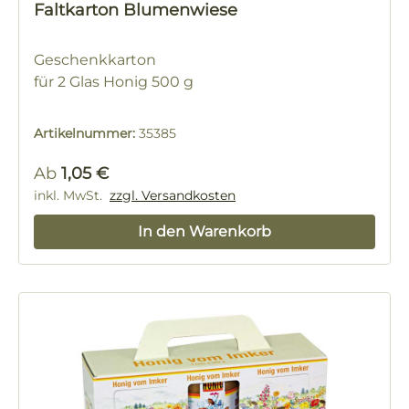
Faltkarton Blumenwiese
Geschenkkarton
für 2 Glas Honig 500 g
Artikelnummer:
35385
Regulärer Preis:
Ab
1,05 €
inkl. MwSt.
zzgl. Versandkosten
In den Warenkorb