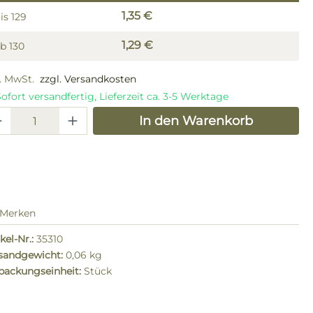
1,35 €
is
129
1,29 €
Ab
130
l. MwSt.
zzgl. Versandkosten
ofort versandfertig, Lieferzeit ca. 3-5 Werktage
odukt Anzahl: Gib den gewünschten W
In den Warenkorb
Merken
kel-Nr.:
35310
sandgewicht:
0,06 kg
packungseinheit:
Stück