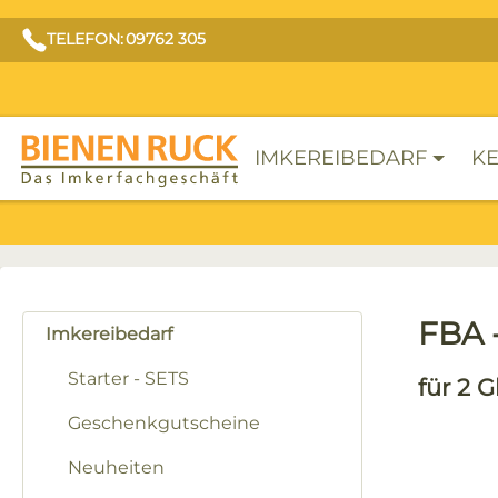
TELEFON: 09762 305
IMKEREIBEDARF
KE
FBA -
Imkereibedarf
Starter - SETS
für 2 G
Geschenkgutscheine
Neuheiten
Bilderga