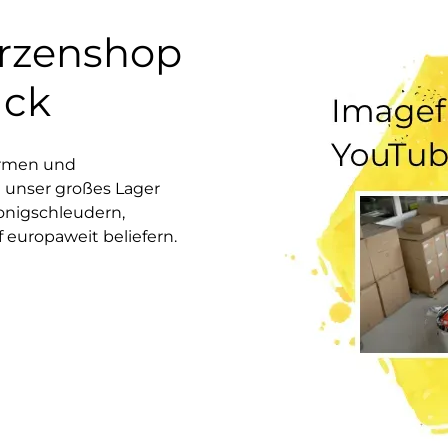
erzenshop
uck
ormen und
 unser großes Lager
onigschleudern,
europaweit beliefern.