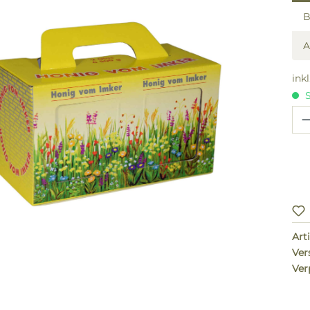
B
ink
S
Pr
Arti
Ver
Ver