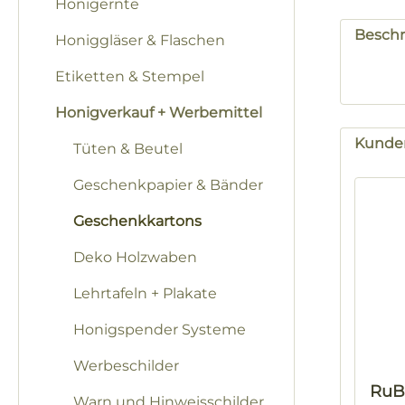
Honigernte
Besch
Honiggläser & Flaschen
Etiketten & Stempel
Honigverkauf + Werbemittel
Kunden
Tüten & Beutel
Produk
Geschenkpapier & Bänder
Geschenkkartons
Deko Holzwaben
Lehrtafeln + Plakate
Honigspender Systeme
Werbeschilder
RuB
Warn und Hinweisschilder