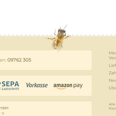
Me
Ver
an:
09762 305
Lie
Zah
New
Üb
Alle
GmbH
Nac
 9