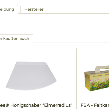
reibung
Hersteller
 kauften auch
tgalerie überspringen
ee® Honigschaber "Eimerradius"
FBA - Faltka