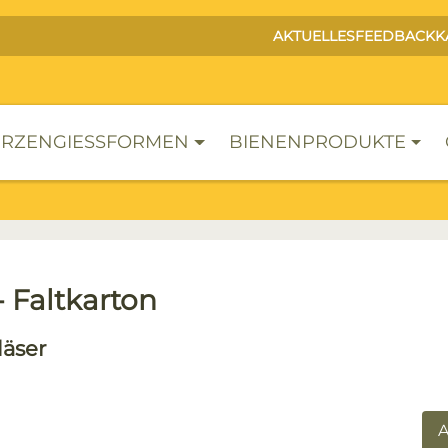
AKTUELLES
FEEDBACK
K
RZENGIESSFORMEN
BIENENPRODUKTE
 Faltkarton
läser
lerie überspringen
A