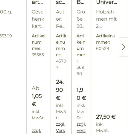
arto
sch
BB
Univers
n
en
EE
al
500 g.
Gesc
Aut
Grö
Holzrah
Blu
Sta
®
Deckel
henk
or:
ße
men mit
men
une
Ho
karto
Pet
28
2
wies
n
nig
n
für 2
er
225
x 16
Sto
Dämmpl
e
un
gla
35309
Artikel
Artik
Arti
Artikelnu
Glas
Nie
Seit
cm
ffbe
atten
d
sb
num
elnu
keln
mmer:
Honi
Zw
ders
en
eut
ute
mer:
mm
um
60429
eife
el
g 500
35385
tein
er:
l
mer
ln
GE
4570
:
g
er
aus
7
LB
369
Ba
60
"Bi
um
en
Regulärer Preis:
24,
wol
en
Regulärer Preis:
Ab
Regulärer Preis:
90
1,9
le
sto
1,05
€
0 €
ck"
€
inkl.
inkl.
inkl.
MwS
Mw
Regulärer Prei
27,50 €
MwSt.
t.
St.
zzgl.
zzgl.
inkl.
zzgl.
Vers
Vers
MwSt.