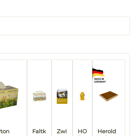
rton
Faltk
Zwi
HO
Herold