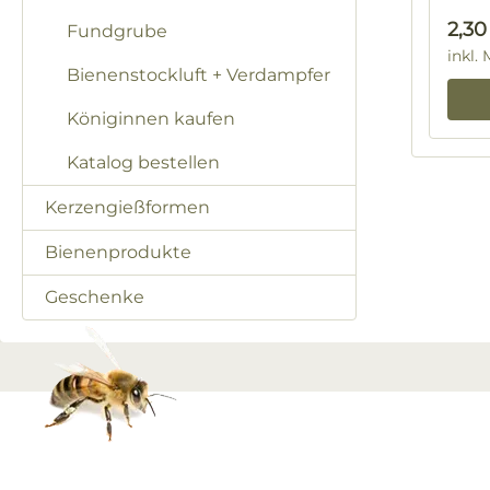
Regu
2,30
Fundgrube
inkl.
Bienenstockluft + Verdampfer
Königinnen kaufen
Katalog bestellen
Kerzengießformen
Bienenprodukte
Geschenke