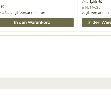
Regulärer Pre
Ab
1,35 €
lärer Preis:
 €
inkl. MwSt.
 MwSt.
zzgl. Versandkosten
zzgl. Versandkos
In den Warenkorb
In den War