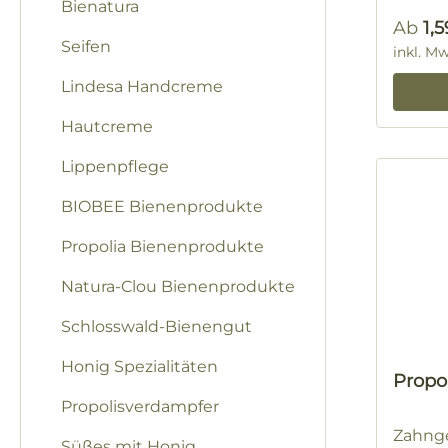
Bienatura
Regulä
Ab
1,
Seifen
inkl. M
Lindesa Handcreme
Hautcreme
Lippenpflege
BIOBEE Bienenprodukte
Propolia Bienenprodukte
Natura-Clou Bienenprodukte
Schlosswald-Bienengut
Honig Spezialitäten
Prop
Propolisverdampfer
Zahnge
Süßes mit Honig