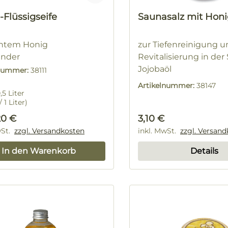
-Flüssigseife
Saunasalz mit Hon
chtem Honig
zur Tiefenreinigung 
ender
Revitalisierung in der
Jojobaöl
lnummer:
38111
250g Dose
Artikelnummer:
38147
,5 Liter
 1 Liter)
rer Preis:
Regulärer Preis:
20 €
3,10 €
wSt.
zzgl. Versandkosten
inkl. MwSt.
zzgl. Versan
In den Warenkorb
Details