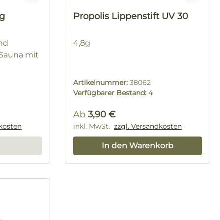
ig
Propolis Lippenstift UV 30
und
4,8g
 Sauna mit
Artikelnummer:
38062
Verfügbarer Bestand:
4
Regulärer Preis:
Ab
3,90 €
dkosten
inkl. MwSt.
zzgl. Versandkosten
In den Warenkorb