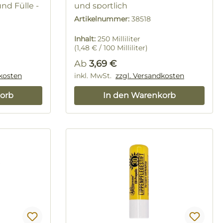
nd Fülle -
und sportlich
"
250 ml Flasche
Artikelnummer:
38518
Inhalt:
250 Milliliter
(1,48 € / 100 Milliliter)
Regulärer Preis:
Ab
3,69 €
dkosten
inkl. MwSt.
zzgl. Versandkosten
orb
In den Warenkorb