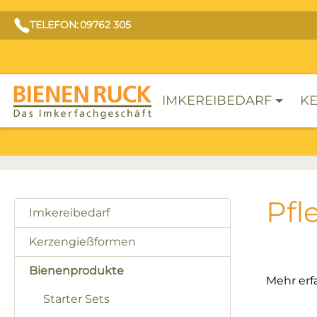
TELEFON: 09762 305
IMKEREIBEDARF
KE
Pfl
Imkereibedarf
Kerzengießformen
Bienenprodukte
Mehr erf
Starter Sets