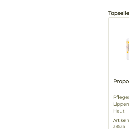
Produktg
Topselle
Propo
Pfleges
Lippe
Haut
Artike
38535