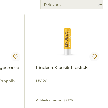
legecreme
Lindesa Klassik Lipstick
Propolis
UV 20
Artikelnummer:
38125