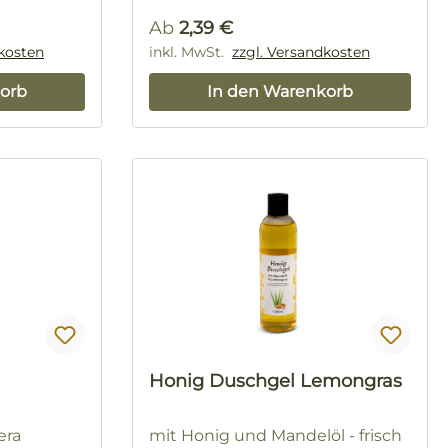
Regulärer Preis:
Ab
2,39 €
dkosten
inkl. MwSt.
zzgl. Versandkosten
orb
In den Warenkorb
Honig Duschgel Lemongras
era
mit Honig und Mandelöl - frisch