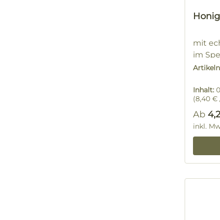
Honig
mit e
im Sp
250ml
Artike
Inhalt:
0
(8,40 € /
Regulä
Ab
4,
inkl. M