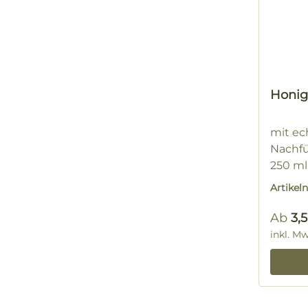
Honig 
mit e
Nachfü
250 ml
Artike
Regulä
Ab
3,
inkl. M