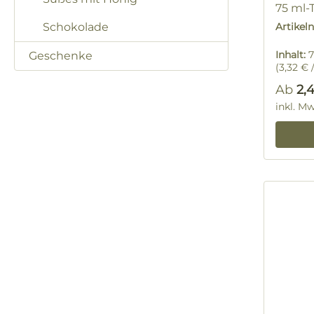
75 ml-
Schokolade
Artike
Inhalt:
7
Geschenke
(3,32 € /
Regulä
Ab
2,
inkl. M