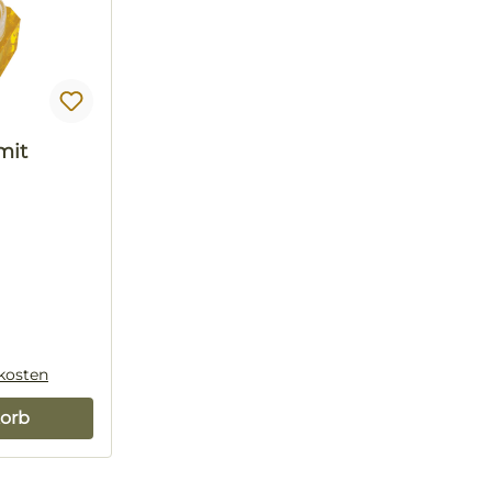
mit
dkosten
orb