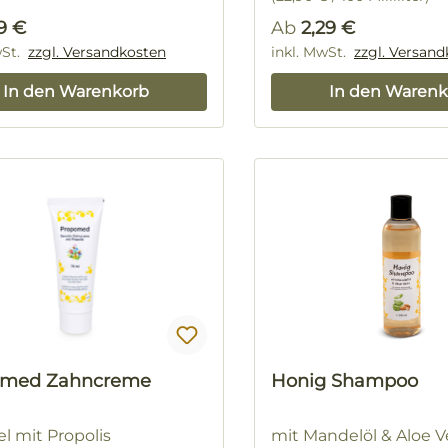
rer Preis:
Regulärer Preis:
59 €
Ab
2,29 €
wSt.
zzgl. Versandkosten
inkl. MwSt.
zzgl. Versan
In den Warenkorb
In den Warenk
omed Zahncreme
Honig Shampoo
l mit Propolis
mit Mandelöl & Aloe V