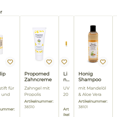
alerie überspringen
r
lip
Propomed
Li
Honig
Zahncreme
nd
Shampoo
es
tift für
Zahngel mit
UV
mit Mandelöl
a
n und
Propolis
20
& Aloe Vera
Kl
75 ml-Tube
Gibt dem
Artikelnummer:
Artikelnummer:
as
Ohne
38310
Haar Glanz
38101
si
lnummer:
Art
Fluoride!
und Fülle -
k
ikel