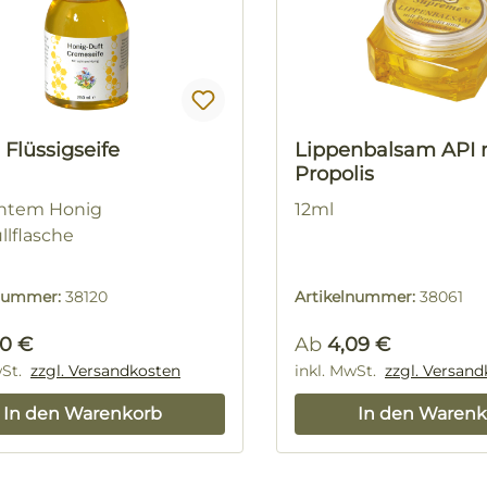
Flüssigseife
Lippenbalsam API 
Propolis
chtem Honig
12ml
llflasche
lnummer:
38120
Artikelnummer:
38061
rer Preis:
Regulärer Preis:
50 €
Ab
4,09 €
wSt.
zzgl. Versandkosten
inkl. MwSt.
zzgl. Versan
In den Warenkorb
In den Warenk