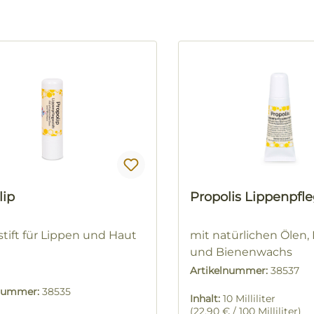
lip
Propolis Lippenpf
stift für Lippen und Haut
mit natürlichen Ölen, 
und Bienenwachs
10 ml
Artikelnummer:
38537
lnummer:
38535
Inhalt:
10 Milliliter
(22,90 € / 100 Milliliter)