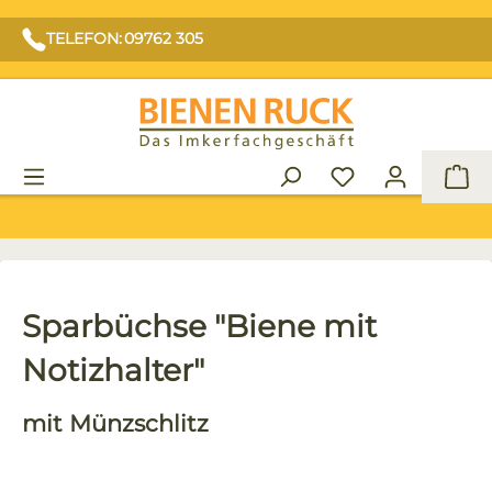
TELEFON: 09762 305
War
Sparbüchse "Biene mit
Notizhalter"
mit Münzschlitz