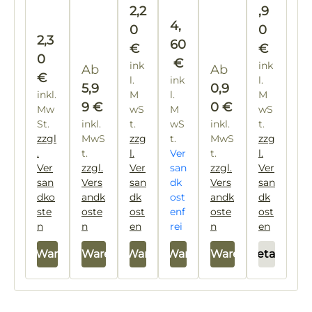
2,2
,9
on =
g
Regulärer Preis:
4,
0
0
12
Regulärer Preis:
2,3
60
Stü
€
€
0
€
ck
ink
ink
Regulärer Preis:
Regulärer Preis:
Ab
Ab
€
l.
ink
l.
5,9
0,9
inkl.
M
l.
M
9 €
0 €
Mw
wS
M
wS
St.
inkl.
t.
wS
inkl.
t.
zzgl
MwS
zzg
t.
MwS
zzg
.
t.
l.
Ver
t.
l.
Ver
zzgl.
Ver
san
zzgl.
Ver
san
Vers
san
dk
Vers
san
dko
andk
dk
ost
andk
dk
ste
oste
ost
enf
oste
ost
n
n
en
rei
n
en
In den Warenkorb
In den Warenkorb
In den Warenkorb
In den Warenkorb
In den Warenkorb
Details