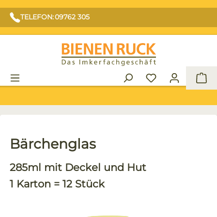
TELEFON: 09762 305
War
Bärchenglas
285ml mit Deckel und Hut
1 Karton = 12 Stück