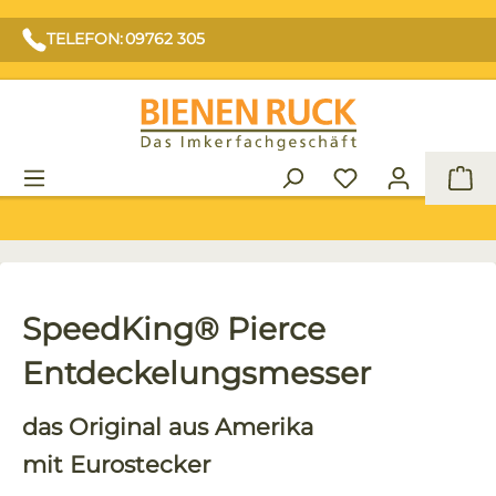
TELEFON: 09762 305
War
SpeedKing® Pierce
Entdeckelungsmesser
das Original aus Amerika
mit Eurostecker