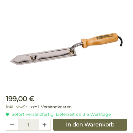
Bildergalerie überspringen
Regulärer Preis:
199,00 €
inkl. MwSt.
zzgl. Versandkosten
Sofort versandfertig, Lieferzeit ca. 3-5 Werktage
Produkt Anzahl: Gib den gewünschten 
In den Warenkorb