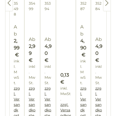
35
354
353
352
352
rv
tur
ar
rb"
en
St
nd
üc
gla
=
gg
=
gla
=
49
99
94
87
84
er
"Bi
z/
d
üc
k
s
10
las
10
s
10
8
sc
en
w
k
0
0
0
hl
e"
ei
Eti
Eti
Eti
Regulärer Preis:
Regulärer Preis
us
A
ß"
A
ket
ke
ket
s
b
b
te
tte
te
Regulärer Preis:
Regulärer Preis:
Regulärer
Ab
Ab
Ab
2,
4,
n
n
n
2,9
4,9
4,9
99
90
9
0
0
€
€
€
€
€
ink
ink
l.
inkl
inkl
l.
inkl
M
.
.
M
.
Regulärer Preis:
0,13
wS
Mw
Mw
wS
Mw
€
t.
St.
St.
t.
St.
zzg
zzg
zzg
inkl.
zzg
zzg
l.
l.
l.
MwSt
l.
l.
Ver
Ver
Ver
.
Ver
Ver
san
san
san
zzgl.
san
san
dk
dko
dko
Versa
dk
dko
ost
ste
ste
ndkos
ost
ste