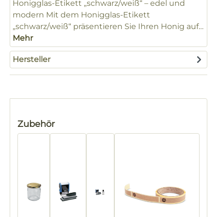
Honigglas-Etikett „schwarz/weiß“ – edel und
modern Mit dem Honigglas-Etikett
„schwarz/weiß“ präsentieren Sie Ihren Honig auf…
Mehr
Hersteller
Produktgalerie überspringen
Zubehör