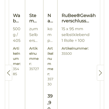
Wa
Ste
N
RuBee®Gewäh
be
mp
a
rverschluss
ngl
el
m
Natur "Blume"
500
zum
ko
15 x 95 mm
äse
für
en
g /
Selb
m
selbstklebend
r
Na
se
405
erset
pl
1 Rolle = 100
run
me
in
ml
zen
ett
+
Stück
d
nsei
dr
Arti
Artik
Art
Artikelnummer:
Dec
mi
Er
ndr
uc
keln
elnu
ikel
35500
kel
uck
k
t
sat
um
mme
nu
St
gol
mer:
r:
wi
zst
m
e
354
35727
me
d, Ø
sc
e
85
m
r:
82
hf
m
357
pe
m
es
pe
30
l
m
ter
lki
Se
1
St
ss
Regulärer Preis:
t
39
Kar
e
en
,9
ton
m