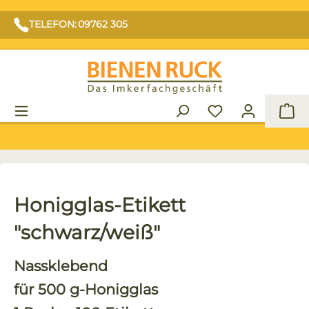
TELEFON: 09762 305
War
Honigglas-Etikett
"schwarz/weiß"
Nassklebend
für 500 g-Honigglas