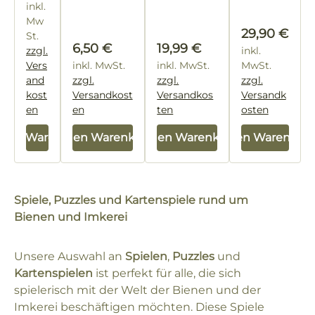
inkl.
Mw
Regulärer P
29,90 €
St.
Regulärer Preis:
Regulärer Preis:
6,50 €
19,99 €
zzgl.
inkl.
Vers
inkl. MwSt.
inkl. MwSt.
MwSt.
and
zzgl.
zzgl.
zzgl.
kost
Versandkost
Versandkos
Versandk
en
en
ten
osten
 den Warenkorb
In den Warenkorb
In den Warenkorb
In den Warenkor
Spiele, Puzzles und Kartenspiele rund um
Bienen und Imkerei
Unsere Auswahl an
Spielen
,
Puzzles
und
Kartenspielen
ist perfekt für alle, die sich
spielerisch mit der Welt der Bienen und der
Imkerei beschäftigen möchten. Diese Spiele