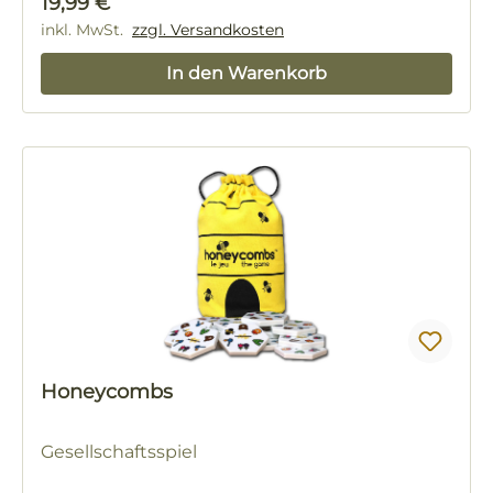
Regulärer Preis:
19,99 €
inkl. MwSt.
zzgl. Versandkosten
In den Warenkorb
Honeycombs
Gesellschaftsspiel