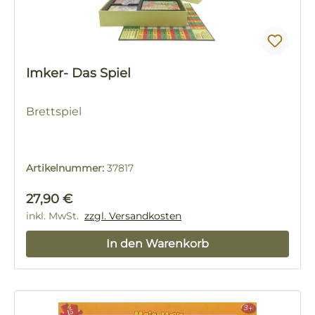
Imker- Das Spiel
Brettspiel
Artikelnummer:
37817
Regulärer Preis:
27,90 €
inkl. MwSt.
zzgl. Versandkosten
In den Warenkorb