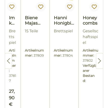
Im
Biene
Hanni
Honey
ker
Majas
Honigbie
combs
-
Welt
ne
Bre
15 Teile
Brettspiel
Gesellsc
Da
Puzzle
tts
haftsspi
s
piel
el
Spi
el
Arti
Artikelnum
Artikelnum
Artikelnu
keln
mer:
37809
mer:
37804
mmer:
um
37802
mer
Verfügb
5
:
arer
3781
Bestan
7
d:
Regulärer Preis:
27,
90
€