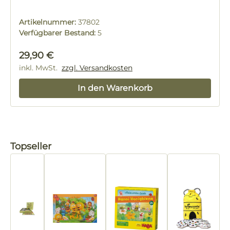
Artikelnummer:
37802
Verfügbarer Bestand:
5
Regulärer Preis:
29,90 €
inkl. MwSt.
zzgl. Versandkosten
In den Warenkorb
Produktgalerie überspringen
Topseller