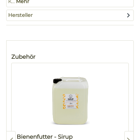
K…
Mehr
Hersteller
Produktgalerie überspringen
Zubehör
Bienenfutter - Sirup