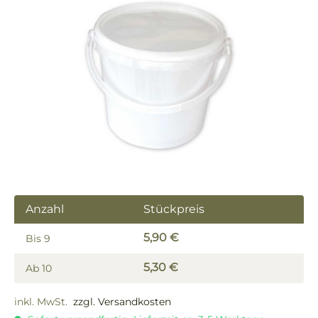
Bildergalerie überspringen
Anzahl
Stückpreis
5,90 €
Bis
9
5,30 €
Ab
10
inkl. MwSt.
zzgl. Versandkosten