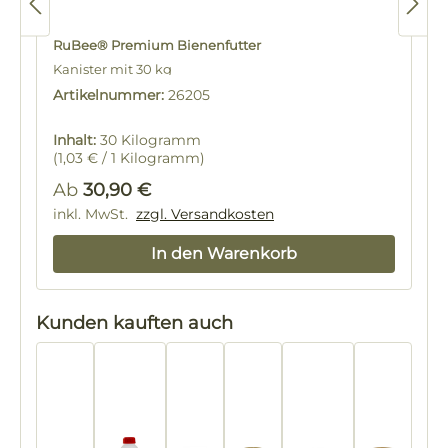
RuBee® Premium Bienenfutter
Kanister mit 30 kg
mit Entlüftungsöffnung
Artikelnummer:
26205
Inhalt:
30 Kilogramm
(1,03 € / 1 Kilogramm)
Regulärer Preis:
Ab
30,90 €
inkl. MwSt.
zzgl. Versandkosten
In den Warenkorb
Produktgalerie überspringen
Kunden kauften auch