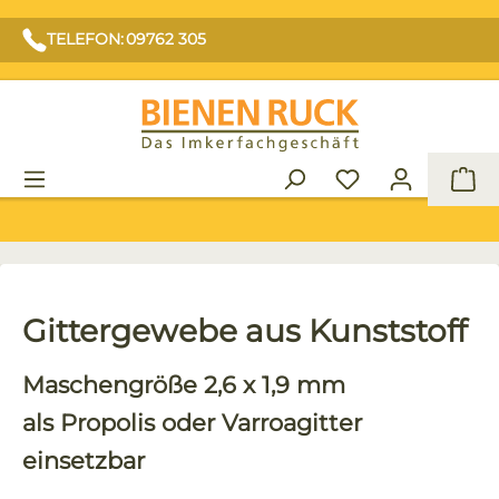
TELEFON: 09762 305
War
Gittergewebe aus Kunststoff
Maschengröße
2,6 x 1,9 mm
als Propolis oder Varroagitter
einsetzbar