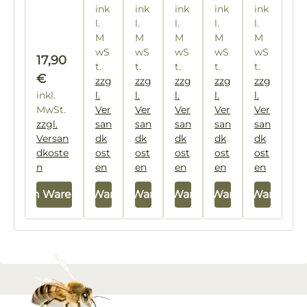
ink
ink
ink
ink
ink
k
l.
l.
l.
l.
l.
M
M
M
M
M
wS
wS
wS
wS
wS
Regulärer Preis:
17,90
t.
t.
t.
t.
t.
€
zzg
zzg
zzg
zzg
zzg
inkl.
l.
l.
l.
l.
l.
MwSt.
Ver
Ver
Ver
Ver
Ver
zzgl.
san
san
san
san
san
Versan
dk
dk
dk
dk
dk
dkoste
ost
ost
ost
ost
ost
n
en
en
en
en
en
In den Warenkorb
In den Warenkorb
In den Warenkorb
In den Warenkorb
In den Warenkorb
In den Warenkor