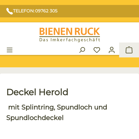
TELEFON: 09762 305
War
Deckel Herold
mit Splintring, Spundloch und
Spundlochdeckel