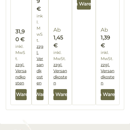
9
In den Warenkorb
(1,3
€
2 €
/ 1
ink
Kil
l.
og
M
Regulärer Preis:
Regulärer P
Ab
Ab
Regulärer Preis:
31,9
ra
wS
m
1,45
1,39
0 €
t.
m)
€
€
inkl.
zzg
MwS
l.
inkl.
inkl.
t.
Ver
MwSt.
MwSt.
zzgl.
san
zzgl.
zzgl.
Versa
dk
Versan
Versan
ndko
ost
dkoste
dkoste
sten
en
n
n
In den Warenkorb
In den Warenkorb
In den Warenkorb
In den Warenkorb