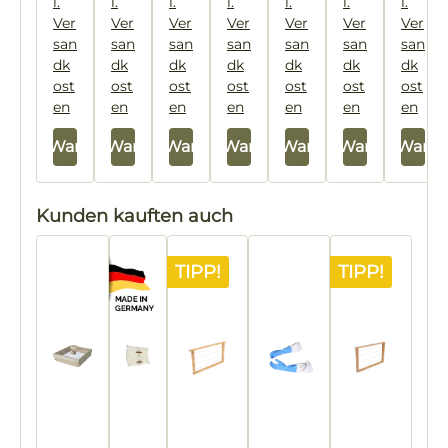
l.
l.
l.
l.
l.
l.
l.
Ver
Ver
Ver
Ver
Ver
Ver
Ver
san
san
san
san
san
san
san
In d
dk
dk
dk
dk
dk
dk
dk
ost
ost
ost
ost
ost
ost
ost
en
en
en
en
en
en
en
In den Warenkorb
In den Warenkorb
In den Warenkorb
In den Warenkorb
In den Warenkorb
In den Warenkorb
In den Ware
Produktgalerie überspringen
Kunden kauften auch
TIPP!
TIPP!