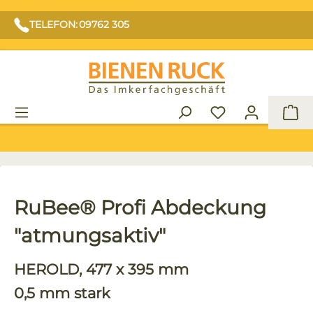
TELEFON: 09762 305
War
RuBee® Profi Abdeckung
"atmungsaktiv"
HEROLD, 477 x 395 mm
0,5 mm stark