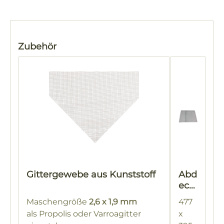
Produktgalerie überspringen
Zubehör
Gittergewebe aus Kunststoff
Abd
eck
gaz
Maschengröße
2,6 x 1,9 mm
477
e
als Propolis oder Varroagitter
x
Her