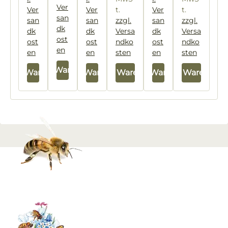
Ver
Ver
Ver
t.
Ver
t.
san
san
san
zzgl.
san
zzgl.
dk
dk
dk
Versa
dk
Versa
ost
ost
ost
ndko
ost
ndko
en
en
en
sten
en
sten
In den Warenkorb
In den Warenkorb
In den Warenkorb
In den Warenkorb
In den Warenkorb
In den Warenkor