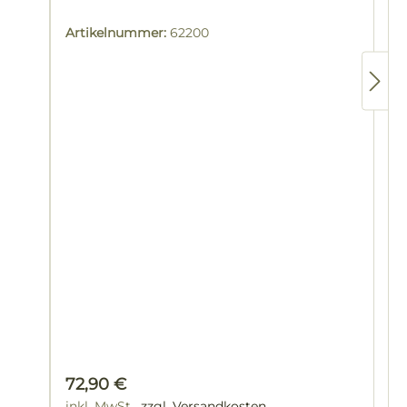
Artikelnummer:
62200
Regulärer Preis:
72,90 €
inkl. MwSt.
zzgl. Versandkosten