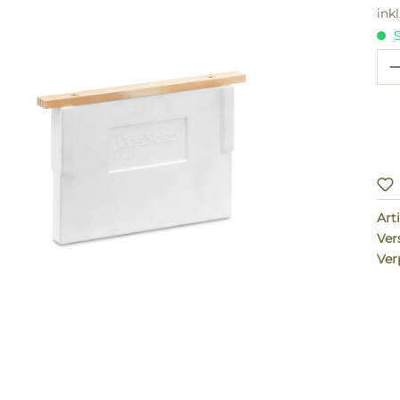
ink
S
Pr
Arti
Ver
Ver