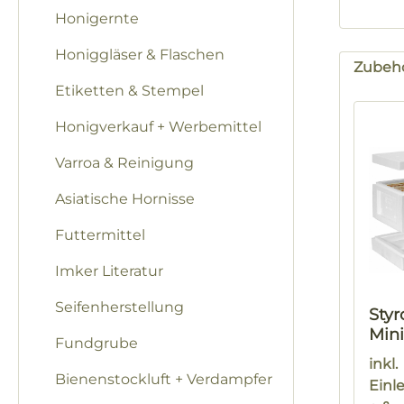
Honigernte
Honiggläser & Flaschen
Zubeh
Etiketten & Stempel
Produk
Honigverkauf + Werbemittel
Varroa & Reinigung
Asiatische Hornisse
Futtermittel
Imker Literatur
Seifenherstellung
Sty
Mini
Fundgrube
Beut
inkl.
Bienenstockluft + Verdampfer
Einl