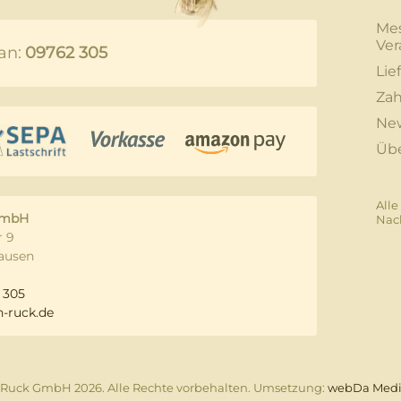
Me
Ver
an:
09762 305
Lie
Zah
New
Üb
Alle
GmbH
Nac
 9
ausen
 305
-ruck.de
Ruck GmbH 2026. Alle Rechte vorbehalten. Umsetzung:
webDa Med