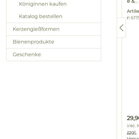
e &
Königinnen kaufen
Räh
in Te
Arti
Katalog bestellen
r:
617
Kerzengießformen
Bienenprodukte
Geschenke
Regu
29,9
inkl.
zzgl.
Vers