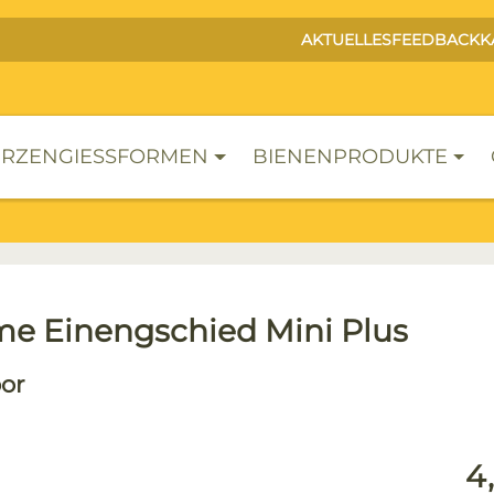
AKTUELLES
FEEDBACK
K
RZENGIESSFORMEN
BIENENPRODUKTE
e Einengschied Mini Plus
or
lerie überspringen
Reg
4