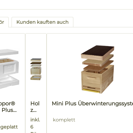
ör
Kunden kauften auch
tgalerie überspringen
ropor®
Hol
Mini Plus Überwinterungssys
 Plus
z
e I
Min
inkl.
komplett
i
egeplatt
6
Plu