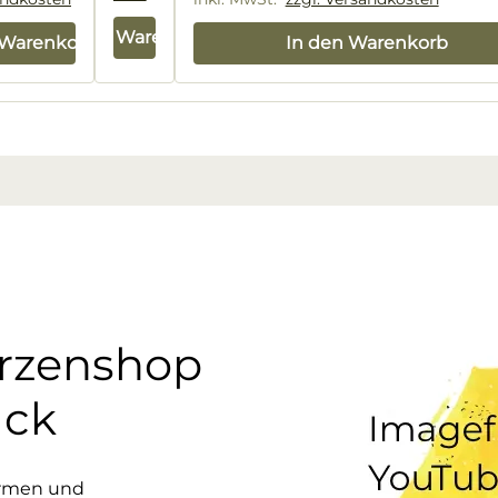
In den Warenkorb
 Warenkorb
In den Warenkorb
erzenshop
uck
ormen und