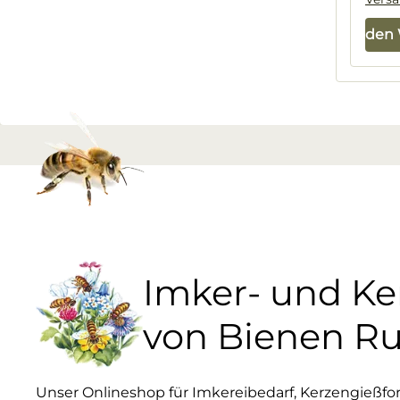
In den
Imker- und K
von Bienen R
Unser Onlineshop für Imkereibedarf, Kerzengießf