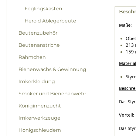
Feglingskästen
Besch
Herold Ablegerbeute
Maße:
Beutenzubehör
Obet
213 
Beutenanstriche
159
Rähmchen
Material
Bienenwachs & Gewinnung
Styr
Imkerkleidung
Beschre
Smoker und Bienenabwehr
Das Sty
Königinnenzucht
Vorteil:
Imkerwerkzeuge
Das Styr
Honigschleudern