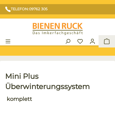
TELEFON: 09762 305
War
Mini Plus
Überwinterungssystem
komplett