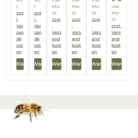
wS
wS
inkl.
inkl.
inkl.
te
t.
t.
Mw
Mw
Mw
inkl.
r
zzg
zzg
St.
St.
St.
Mw
l.
l.
zzgl
zzgl
zzgl
St.
Ver
Ver
.
.
.
zzgl.
san
san
Vers
Vers
Vers
Vers
dk
dk
and
and
and
and
ost
ost
kost
kost
kost
kost
en
en
en
en
en
en
In den Warenkorb
In den Warenkorb
In den Warenkorb
In den Warenkorb
In den Warenkorb
In den Warenkor