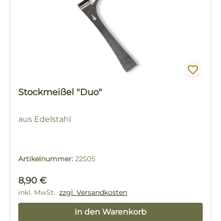
Stockmeißel "Duo"
aus Edelstahl
Artikelnummer:
22505
Regulärer Preis:
8,90 €
inkl. MwSt.
zzgl. Versandkosten
In den Warenkorb