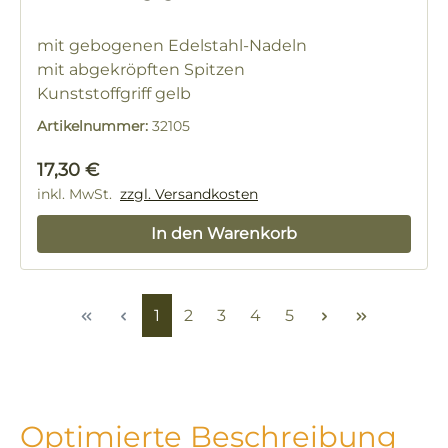
mit gebogenen Edelstahl-Nadeln
mit abgekröpften Spitzen
Kunststoffgriff gelb
Artikelnummer:
32105
Regulärer Preis:
17,30 €
inkl. MwSt.
zzgl. Versandkosten
In den Warenkorb
Seite
Seite
Seite
Seite
Seite
1
2
3
4
5
Optimierte Beschreibung