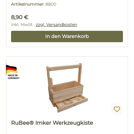
Artikelnummer:
8800
Regulärer Preis:
8,90 €
inkl. MwSt.
zzgl. Versandkosten
In den Warenkorb
RuBee® Imker Werkzeugkiste