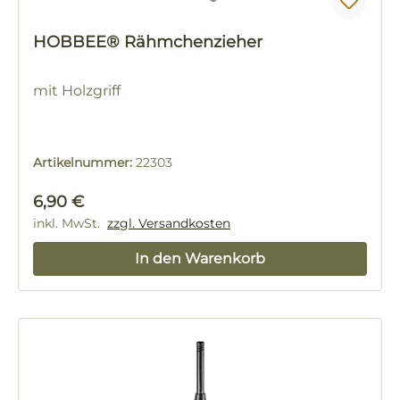
HOBBEE® Rähmchenzieher
mit Holzgriff
Artikelnummer:
22303
Regulärer Preis:
6,90 €
inkl. MwSt.
zzgl. Versandkosten
In den Warenkorb