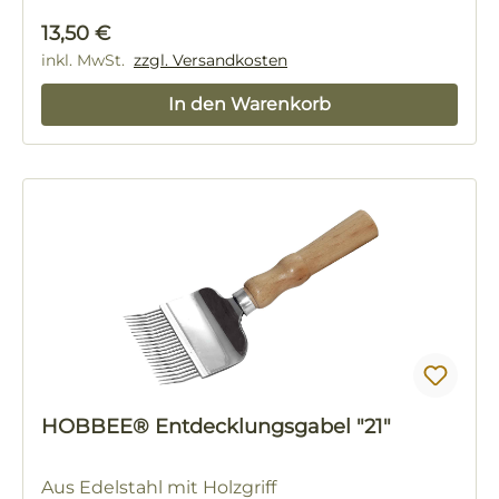
Regulärer Preis:
13,50 €
inkl. MwSt.
zzgl. Versandkosten
In den Warenkorb
HOBBEE® Entdecklungsgabel "21"
Aus Edelstahl mit Holzgriff