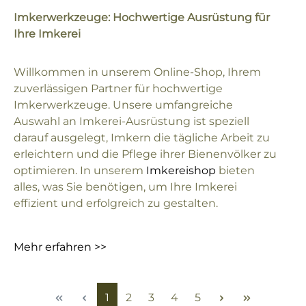
Imkerwerkzeuge: Hochwertige Ausrüstung für
Ihre Imkerei
Willkommen in unserem Online-Shop, Ihrem
zuverlässigen Partner für hochwertige
Imkerwerkzeuge. Unsere umfangreiche
Auswahl an Imkerei-Ausrüstung ist speziell
darauf ausgelegt, Imkern die tägliche Arbeit zu
erleichtern und die Pflege ihrer Bienenvölker zu
optimieren. In unserem
Imkereishop
bieten
alles, was Sie benötigen, um Ihre Imkerei
effizient und erfolgreich zu gestalten.
Mehr erfahren >>
Seite
Seite
Seite
Seite
Seite
1
2
3
4
5