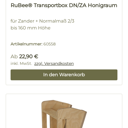
RuBee® Transportbox DN/ZA Honigraum
für Zander + Normalmaß 2/3
bis 160 mm Höhe
Artikelnummer:
60558
Regulärer Preis:
Ab
22,90 €
inkl. MwSt.
zzgl. Versandkosten
In den Warenkorb