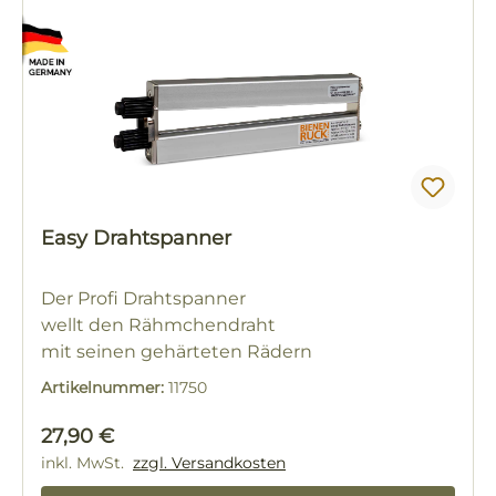
Easy Drahtspanner
Der Profi Drahtspanner
wellt den Rähmchendraht
mit seinen gehärteten Rädern
Artikelnummer:
11750
Regulärer Preis:
27,90 €
inkl. MwSt.
zzgl. Versandkosten