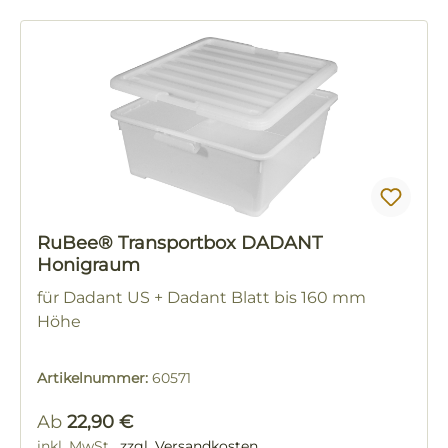
RuBee® Transportbox DADANT
Honigraum
für Dadant US + Dadant Blatt bis 160 mm
Höhe
Artikelnummer:
60571
Regulärer Preis:
Ab
22,90 €
inkl. MwSt.
zzgl. Versandkosten