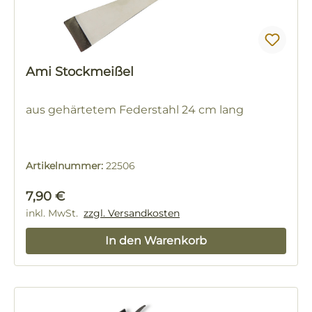
Ami Stockmeißel
aus gehärtetem Federstahl 24 cm lang
Artikelnummer:
22506
Regulärer Preis:
7,90 €
inkl. MwSt.
zzgl. Versandkosten
In den Warenkorb