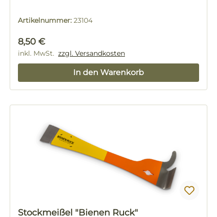
Artikelnummer:
23104
Regulärer Preis:
8,50 €
inkl. MwSt.
zzgl. Versandkosten
In den Warenkorb
Stockmeißel "Bienen Ruck"