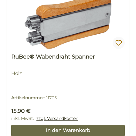
RuBee® Wabendraht Spanner
Holz
Artikelnummer:
11705
Regulärer Preis:
15,90 €
inkl. MwSt.
zzgl. Versandkosten
In den Warenkorb