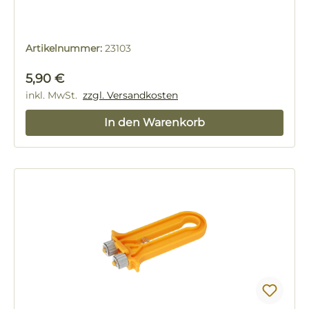
Artikelnummer:
23103
Regulärer Preis:
5,90 €
inkl. MwSt.
zzgl. Versandkosten
In den Warenkorb