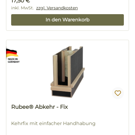
Regulärer Preis:
17,50 €
inkl. MwSt.
zzgl. Versandkosten
In den Warenkorb
Rubee® Abkehr - Fix
Kehrfix mit einfacher Handhabung