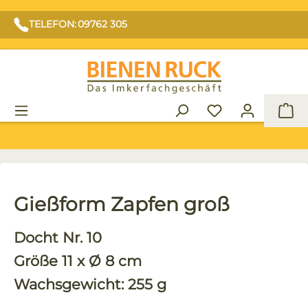
TELEFON: 09762 305
War
Gießform Zapfen groß
Docht Nr. 10
Größe 11 x Ø 8 cm
Wachsgewicht: 255 g