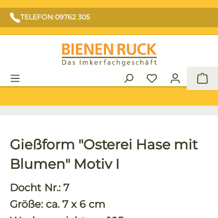
TELEFON: 09762 305
War
Gießform "Osterei Hase mit
Blumen" Motiv I
Docht Nr.: 7
Größe: ca. 7 x 6 cm