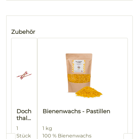
Produktgalerie überspringen
Zubehör
Doch
Bienenwachs - Pastillen
thalt
er
1
1 kg
aus
Stück
100 % Bienenwachs
Holz