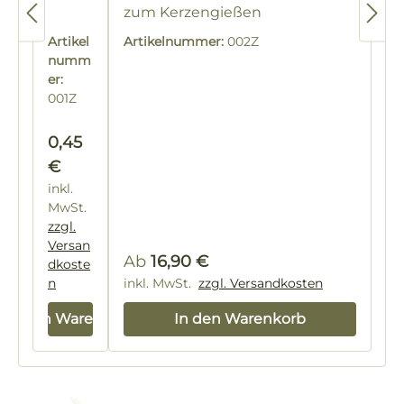
zum Kerzengießen
Artikel
Artikelnummer:
002Z
numm
er:
001Z
Regulärer Preis:
0,45
€
inkl.
MwSt.
zzgl.
Versan
Regulärer Preis:
Ab
16,90 €
dkoste
n
inkl. MwSt.
zzgl. Versandkosten
In den Warenkorb
In den Warenkorb