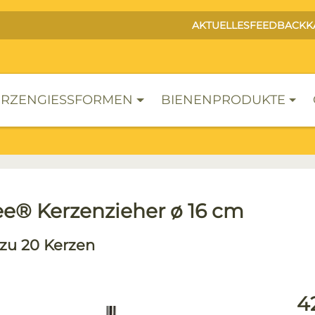
AKTUELLES
FEEDBACK
K
RZENGIESSFORMEN
BIENENPRODUKTE
e® Kerzenzieher ø 16 cm
s zu 20 Kerzen
lerie überspringen
Reg
4