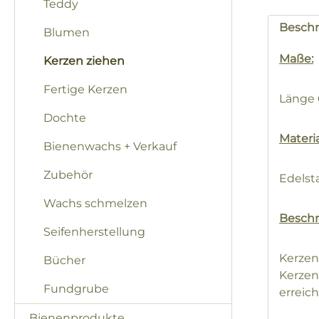
Teddy
Besch
Blumen
Maße:
Kerzen ziehen
Fertige Kerzen
Länge 
Dochte
Materia
Bienenwachs + Verkauf
Zubehör
Edelst
Wachs schmelzen
Beschr
Seifenherstellung
Kerzen
Bücher
Kerzen
Fundgrube
erreich
Bienenprodukte