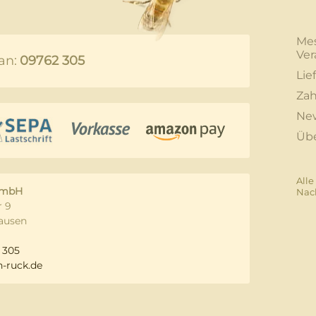
Me
Ver
an:
09762 305
Lie
Zah
New
Üb
Alle
GmbH
Nac
 9
ausen
 305
-ruck.de