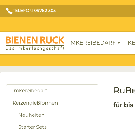
TELEFON: 09762 305
IMKEREIBEDARF
KE
RuBe
Imkereibedarf
Kerzengießformen
für bi
Neuheiten
Starter Sets
Bilderga