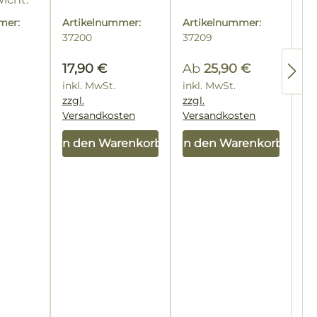
mer:
Artikelnummer:
Artikelnummer:
37200
37209
Regulärer Preis:
17,90 €
Ab
25,90 €
inkl. MwSt.
Regulärer Preis:
inkl. MwSt.
zzgl.
zzgl.
Versandkosten
Versandkosten
In den Warenkorb
In den Warenkorb
 Preis: