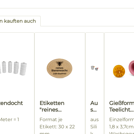
 kauften auch
tgalerie überspringen
zendocht
Etiketten
Au
Gießfor
"reines
sgi
Teelicht
Bienenwachs"
eß
"ALLES 
Meter = 1
Format je
aus
Einzelfor
mit Biene
hilf
e
Etikett: 30 x 22
Sili
1,8 x 3,7cm
e
mm
ko
Wachsgew