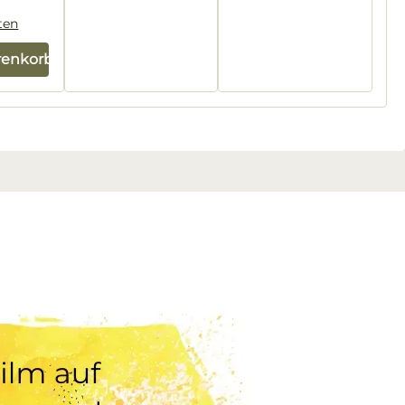
ten
renkorb