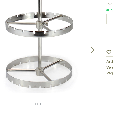
ink
S
Pr
Arti
Ver
Ver