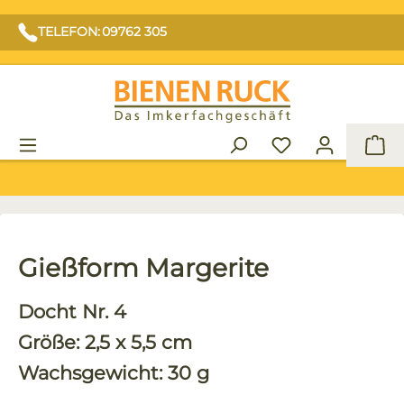
TELEFON: 09762 305
War
Gießform Margerite
Docht Nr. 4
Größe: 2,5 x 5,5 cm
Wachsgewicht: 30 g