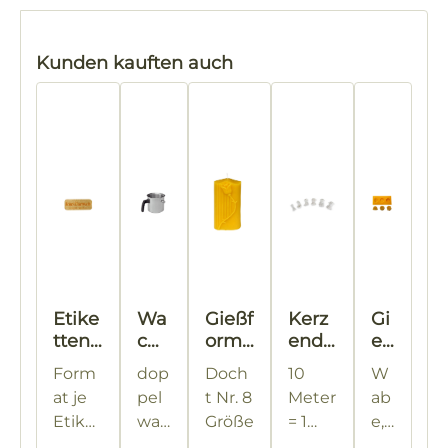
Produktgalerie überspringen
Kunden kauften auch
Etike
Wa
Gießf
Kerz
Gi
tten
chs
orm
endo
eß
"Rein
-
Zierk
cht
for
Form
dop
Doch
10
W
es
Gie
erze
m
at je
pel
t Nr. 8
Meter
ab
Bien
ßto
mit
"D
Etiket
wa
Größe
= 1
e,
enw
pf
Rose,
rei
t: 20 x
105
ndi
Inh
: 11 x 6
Pack
Bl