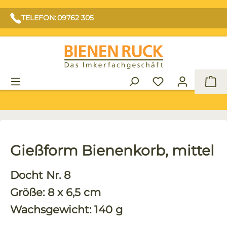
TELEFON: 09762 305
War
Gießform Bienenkorb, mittel
Docht Nr. 8
Größe: 8 x 6,5 cm
Wachsgewicht: 140 g