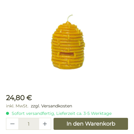
Bildergalerie überspringen
Regulärer Preis:
24,80 €
inkl. MwSt.
zzgl. Versandkosten
Sofort versandfertig, Lieferzeit ca. 3-5 Werktage
Produkt Anzahl: Gib den gewünschten 
In den Warenkorb