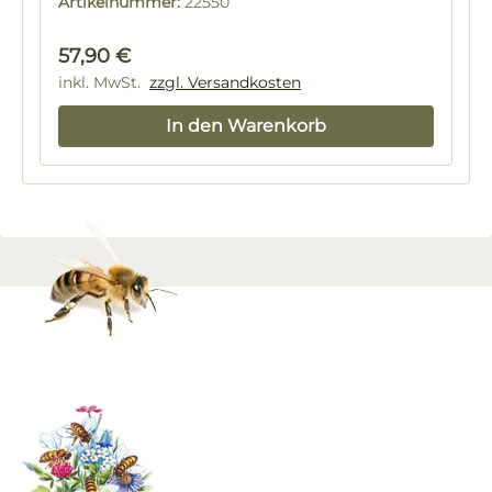
Artikelnummer:
22550
Regulärer Preis:
57,90 €
inkl. MwSt.
zzgl. Versandkosten
In den Warenkorb