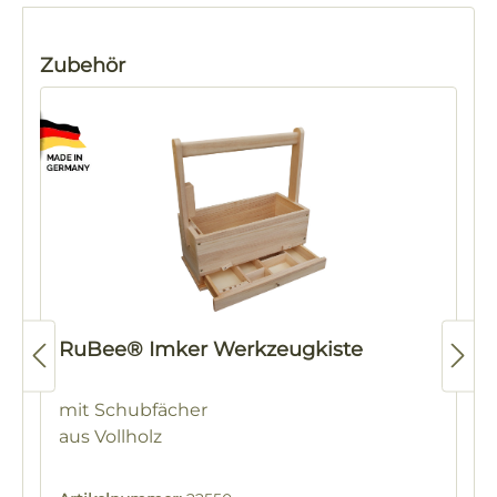
Produktgalerie überspringen
Zubehör
RuBee® Imker Werkzeugkiste
mit Schubfächer
aus Vollholz