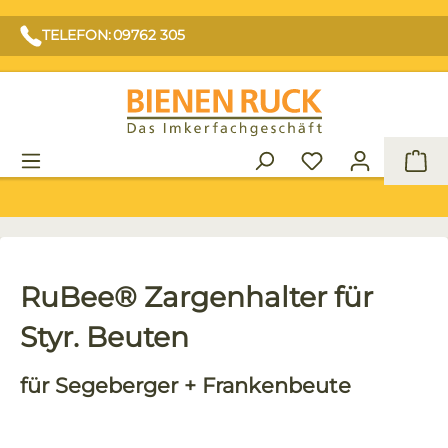
TELEFON: 09762 305
War
RuBee® Zargenhalter für
Styr. Beuten
für Segeberger + Frankenbeute