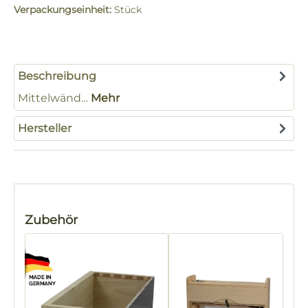
Verpackungseinheit:
Stück
Beschreibung
Mittelwänd…
Mehr
Hersteller
Produktgalerie überspringen
Zubehör