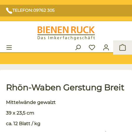
TELEFON: 09762 305
War
Rhön-Waben Gerstung Breit
Mittelwände gewalzt
39 x 23,5 cm
ca. 12 Blatt / kg