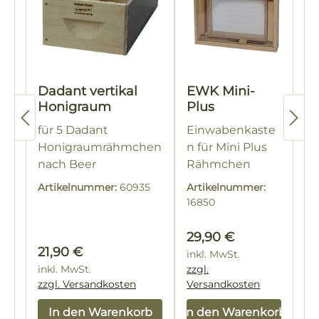
Dadant vertikal
EWK Mini-
Honigraum
Plus
für 5 Dadant
Einwabenkaste
Honigraumrähmchen
n für Mini Plus
nach Beer
Rähmchen
Artikelnummer:
60935
Artikelnummer:
16850
Regulärer Preis:
29,90 €
Regulärer Preis:
21,90 €
inkl. MwSt.
inkl. MwSt.
zzgl.
zzgl. Versandkosten
Versandkosten
In den Warenkorb
In den Warenkorb