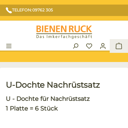
TELEFON: 09762 305
War
U-Dochte Nachrüstsatz
U - Dochte für Nachrüstsatz
1 Platte = 6 Stück