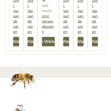
zzg
zzg
zzg
zzg
zzg
l.
l.
inkl.
l.
l.
l.
Ver
Ver
MwSt.
Ver
Ver
Ver
san
san
zzgl.
san
san
san
dk
dk
Versan
dk
dk
dk
ost
ost
dkoste
ost
ost
ost
en
en
n
en
en
en
In den Warenkorb
In den Warenkorb
In den Warenkorb
In den Warenkorb
In den Warenkorb
In den Warenkor