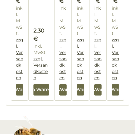
€
€
€
€
€
lp
ink
ink
ink
ink
ink
h
l.
l.
l.
l.
l.
Bü
M
M
M
M
M
chl
wS
wS
wS
wS
wS
Regulärer Preis:
2,30
er
t.
t.
t.
t.
t.
€
zzg
zzg
zzg
zzg
zzg
l.
inkl.
l.
l.
l.
l.
Ver
MwSt.
Ver
Ver
Ver
Ver
san
zzgl.
san
san
san
san
dk
Versan
dk
dk
dk
dk
ost
dkoste
ost
ost
ost
ost
en
n
en
en
en
en
In den Warenkorb
In den Warenkorb
In den Warenkorb
In den Warenkorb
In den Warenkorb
In den Warenkor