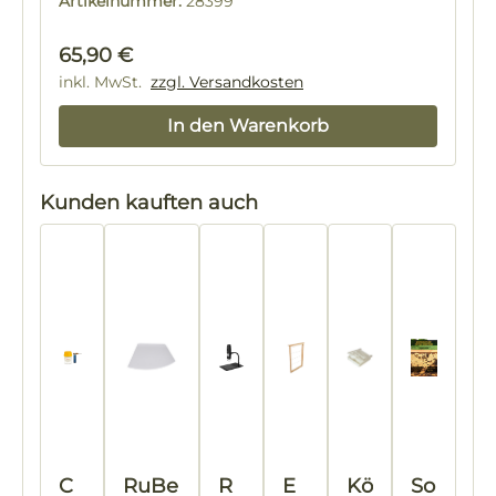
Artikelnummer:
28399
Regulärer Preis:
65,90 €
inkl. MwSt.
zzgl. Versandkosten
In den Warenkorb
Produktgalerie überspringen
Kunden kauften auch
C
RuBe
R
E
Kö
So