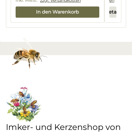
inkl. MwSt.
zzgl. Versandkosten
en
In den Warenkorb
Details
Imker- und Kerzenshop von