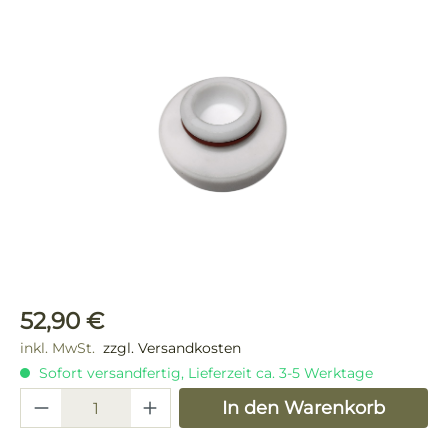
Bildergalerie überspringen
Regulärer Preis:
52,90 €
inkl. MwSt.
zzgl. Versandkosten
Sofort versandfertig, Lieferzeit ca. 3-5 Werktage
Produkt Anzahl: Gib den gewünschten 
In den Warenkorb