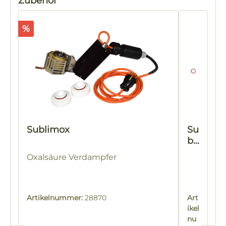
Zubehör
Rabatt
%
Sublimox
Su
bli
m
Oxalsäure Verdampfer
ox
Er
sa
tz
Artikelnummer:
28870
Art
di
ikel
ch
nu