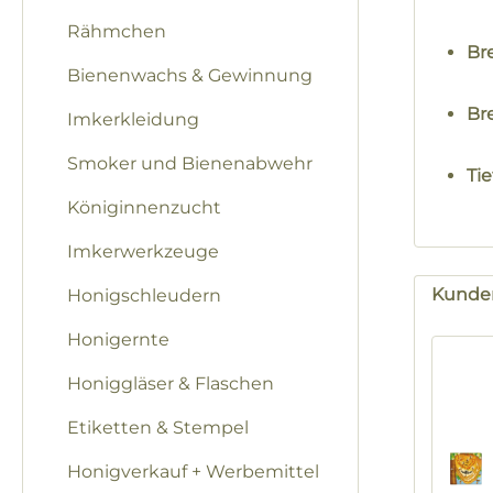
Rähmchen
Br
Bienenwachs & Gewinnung
Bre
Imkerkleidung
Smoker und Bienenabwehr
Tie
Königinnenzucht
Imkerwerkzeuge
Kunden
Honigschleudern
Honigernte
Produk
Honiggläser & Flaschen
Etiketten & Stempel
Honigverkauf + Werbemittel