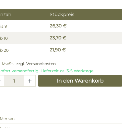
nzahl
Stückpreis
26,30 €
is
9
23,70 €
Ab
10
21,90 €
Ab
20
l. MwSt.
zzgl. Versandkosten
ofort versandfertig, Lieferzeit ca. 3-5 Werktage
odukt Anzahl: Gib den gewünschten W
In den Warenkorb
Merken