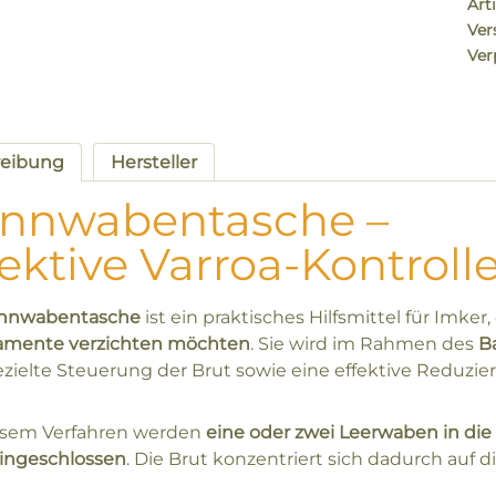
Arti
Ver
Ver
reibung
Hersteller
nnwabentasche –
fektive Varroa-Kontro
nnwabentasche
ist ein praktisches Hilfsmittel für Imker,
amente verzichten möchten
. Sie wird im Rahmen des
B
ezielte Steuerung der Brut sowie eine effektive Reduzie
esem Verfahren werden
eine oder zwei Leerwaben in di
eingeschlossen
. Die Brut konzentriert sich dadurch auf 