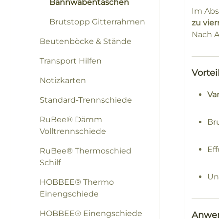
Bannwabentaschen
Im Ab
Brutstopp Gitterrahmen
zu vie
Nach A
Beutenböcke & Stände
Transport Hilfen
Vorte
Notizkarten
Va
Standard-Trennschiede
RuBee® Dämm
Br
Volltrennschiede
Ef
RuBee® Thermoschied
Schilf
Un
HOBBEE® Thermo
Einengschiede
HOBBEE® Einengschiede
Anwen