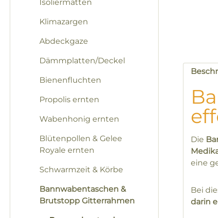
Isoliermatten
Klimazargen
Abdeckgaze
Dämmplatten/Deckel
Besch
Bienenfluchten
Ba
Propolis ernten
ef
Wabenhonig ernten
Blütenpollen & Gelee
Die
Ba
Royale ernten
Medik
eine g
Schwarmzeit & Körbe
Bannwabentaschen &
Bei di
Brutstopp Gitterrahmen
darin 