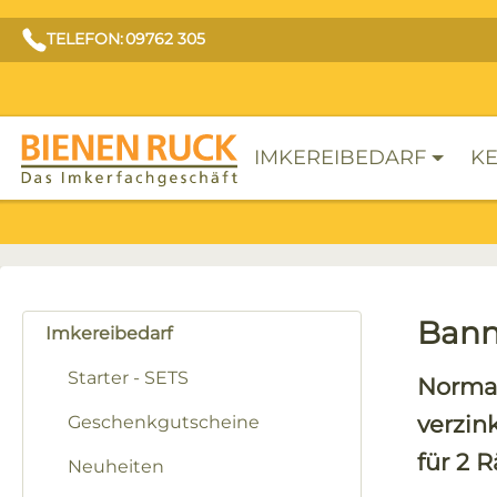
TELEFON: 09762 305
IMKEREIBEDARF
KE
Bann
Imkereibedarf
Starter - SETS
Norma
verzin
Geschenkgutscheine
für 2
Neuheiten