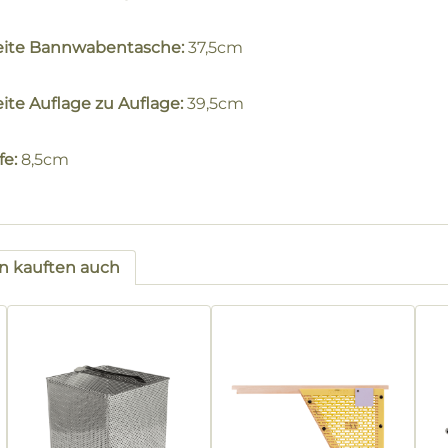
eite Bannwabentasche:
37,5cm
ite Auflage zu Auflage:
39,5cm
fe:
8,5cm
 kauften auch
tgalerie überspringen