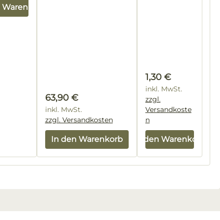
n Warenkorb
Regulärer Preis:
1,30 €
inkl. MwSt.
Regulärer Preis:
63,90 €
zzgl.
inkl. MwSt.
Versandkoste
zzgl. Versandkosten
n
In den Warenkorb
In den Warenkorb