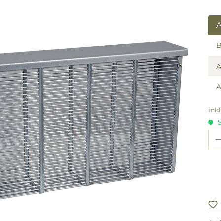
lerie überspringen
A
B
ink
S
Pr