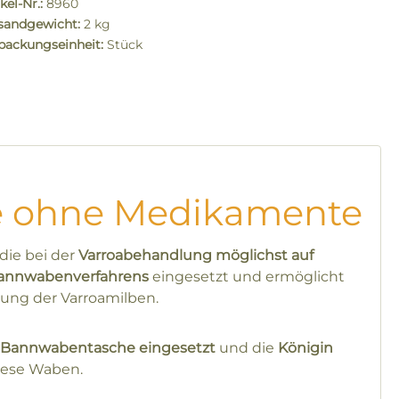
kel-Nr.:
8960
sandgewicht:
2 kg
packungseinheit:
Stück
lle ohne Medikamente
 die bei der
Varroabehandlung möglichst auf
annwabenverfahrens
eingesetzt und ermöglicht
rung der Varroamilben.
e Bannwabentasche eingesetzt
und die
Königin
diese Waben.