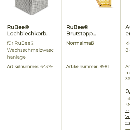
RuBee®
RuBee®
A
Lochblechkorb
Brutstopp
e
extra
Gitterrahmen
B
für RuBee®
Normalmaß
kl
Wachsschmelzwasc
8
hanlage
Artikelnummer:
64379
Artikelnummer:
8981
Ar
m
3
R
0
in
M
zz
V
lärer Preis:
st