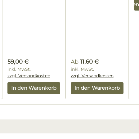
In de
Regulärer Preis:
Regulärer Preis:
59,00 €
Ab
11,60 €
inkl. MwSt.
inkl. MwSt.
zzgl. Versandkosten
zzgl. Versandkosten
enkorb
In den Warenkorb
In den Warenkorb