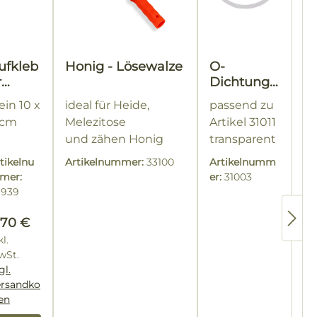
ufkleb
Honig - Lösewalze
O-
r
Dichtung
iene
transparen
ein 10 x
ideal für Heide,
passend zu
t für
 cm
Melezitose
Artikel 31011
Quetschm
und zähen Honig
transparent
ündung
passend
tikelnu
Artikelnummer:
33100
Artikelnumm
zu Artikel
mer:
er:
31003
31011
6939
egulärer Preis:
,70 €
kl.
wSt.
gl.
ersandko
en