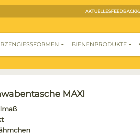
AKTUELLES
FEEDBACK
K
RZENGIESSFORMEN
BIENENPRODUKTE
wabentasche MAXI
lmaß
kt
 Rähmchen