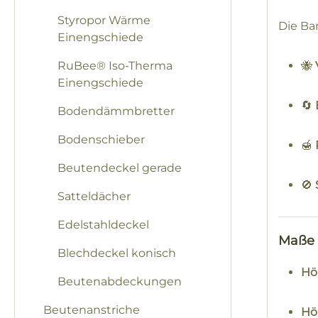
Styropor Wärme
Die Ba
Einengschiede
RuBee® Iso-Therma
🐝
Einengschiede
🔄
Bodendämmbretter
Bodenschieber
🍯
Beutendeckel gerade
🚫
Satteldächer
Edelstahldeckel
Maße
Blechdeckel konisch
Hö
Beutenabdeckungen
Beutenanstriche
Hö