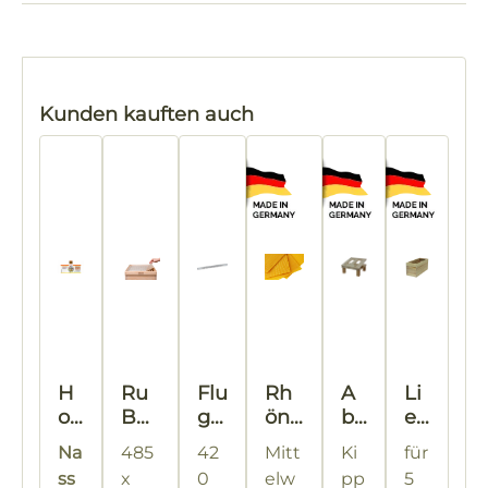
Produktgalerie überspringen
Kunden kauften auch
H
Ru
Flu
Rh
A
Li
on
Be
glo
ön-
bf
eb
ig-
e®
ch
Wa
üll
ig
Na
485
42
Mitt
Ki
für
Eti
Nat
sc
ben
kn
Ve
ss
x
0
elw
pp
5