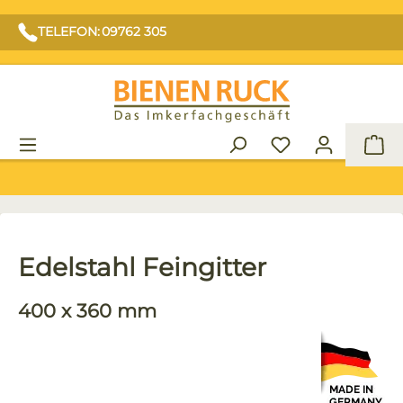
TELEFON: 09762 305
War
Edelstahl Feingitter
400 x 360 mm