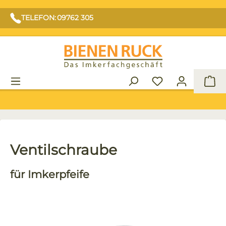
TELEFON: 09762 305
War
Ventilschraube
für Imkerpfeife
Bildergalerie überspringen