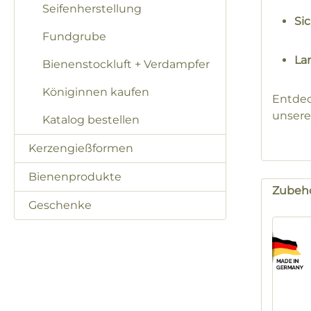
Seifenherstellung
Si
Fundgrube
La
Bienenstockluft + Verdampfer
Königinnen kaufen
Entdec
unsere
Katalog bestellen
Kerzengießformen
Bienenprodukte
Zubeh
Geschenke
Produk