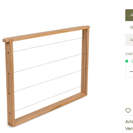
lerie überspringen
A
B
ink
S
Pr
Arti
Ver