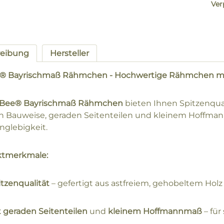
Ver
reibung
Hersteller
® Bayrischmaß Rähmchen - Hochwertige Rähmchen m
Bee® Bayrischmaß Rähmchen
bieten Ihnen Spitzenqual
en Bauweise, geraden Seitenteilen und kleinem Hoffma
nglebigkeit.
ktmerkmale:
itzenqualität
– gefertigt aus astfreiem, gehobeltem Holz 
t geraden Seitenteilen
und
kleinem Hoffmannmaß
– für