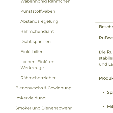
Wabenhonig Rähmchen
Kunststoffwaben
Abstandsregelung
Besch
Rähmchendraht
RuBee
Draht spannen
Einlöthilfen
Die
Ru
stabil
Lochen, Einlöten,
und La
Werkzeuge
Rähmchenzieher
Produ
Bienenwachs & Gewinnung
Sp
Imkerkleidung
Mi
Smoker und Bienenabwehr