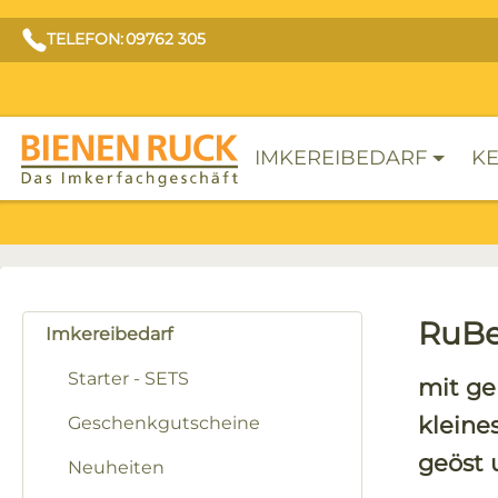
TELEFON: 09762 305
IMKEREIBEDARF
KE
RuBe
Imkereibedarf
Starter - SETS
mit ge
klein
Geschenkgutscheine
geöst 
Neuheiten