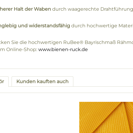
cherer Halt der Waben
durch waagerechte Drahtführung 
nglebig und widerstandsfähig
durch hochwertige Materi
ken Sie die hochwertigen RuBee® Bayrischmaß Rähmch
m Online-Shop:
www.bienen-ruck.de
ör
Kunden kauften auch
tgalerie überspringen