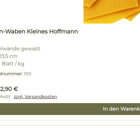
n-Waben Kleines Hoffmann
elwände gewalzt
 23,5 cm
3 Blatt / kg
kelnummer:
1101
lärer Preis:
22,90 €
 MwSt.
zzgl. Versandkosten
In den Warenk