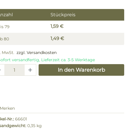
nzahl
Stückpreis
1,59 €
is
79
1,49 €
Ab
80
l. MwSt.
zzgl. Versandkosten
ofort versandfertig, Lieferzeit ca. 3-5 Werktage
odukt Anzahl: Gib den gewünschten W
In den Warenkorb
Merken
kel-Nr.:
66601
sandgewicht:
0,35 kg