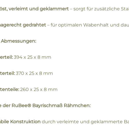
öst, verleimt und geklammert
– sorgt für zusätzliche St
agerecht gedrahtet
– für optimalen Wabenhalt und da
e Abmessungen:
rteil:
394 x 25 x 8 mm
erteil:
370 x 25 x 8 mm
tenteile:
260 x 25 x 8 mm
le der RuBee® Bayrischmaß Rähmchen:
abile Konstruktion
durch verleimte und geklammerte Ba