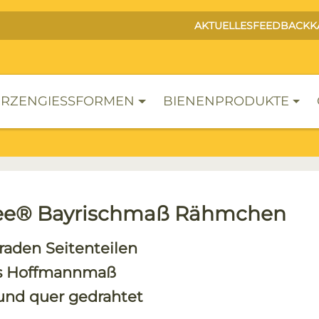
AKTUELLES
FEEDBACK
K
RZENGIESSFORMEN
BIENENPRODUKTE
e® Bayrischmaß Rähmchen
raden Seitenteilen
es Hoffmannmaß
und quer gedrahtet