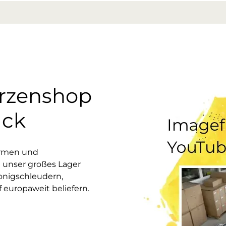
erzenshop
uck
ormen und
 unser großes Lager
onigschleudern,
europaweit beliefern.