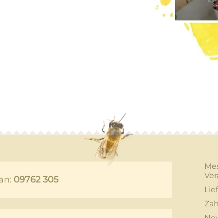
Me
Ver
an:
09762 305
Lie
Zah
New