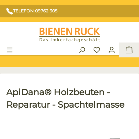
TELEFON: 09762 305
War
ApiDana® Holzbeuten -
Reparatur - Spachtelmasse
Bildergalerie überspringen