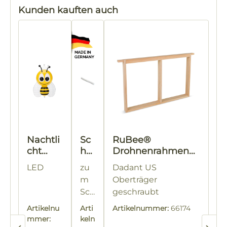
Produktgalerie überspringen
Kunden kauften auch
Nachtli
Sc
RuBee®
cht
ha
Drohnenrahmen
Lampe
u
geteilt
LED
zu
Dadant US
Biene
ms
m
Oberträger
toff
Sch
geschraubt
kei
ließ
bei
l
Artikelnu
Arti
Artikelnummer:
66174
en
m
mmer:
keln