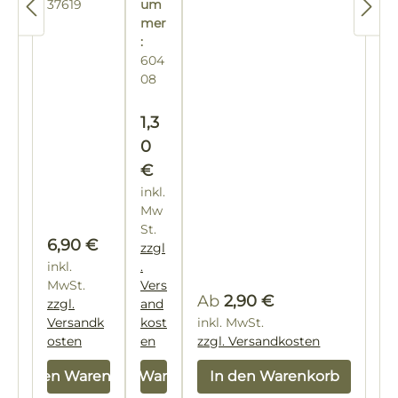
der
Wa
37619
um
Bö
nd
mer
:
de
ern
604
n
der
08
Bie
ne
Regulärer Preis:
1,3
n
0
€
inkl.
Mw
St.
Regulärer Preis:
6,90 €
zzgl
inkl.
.
MwSt.
Vers
Regulärer Preis:
Ab
2,90 €
zzgl.
and
Versandk
kost
inkl. MwSt.
osten
en
zzgl. Versandkosten
In den Warenkorb
In den Warenkorb
In den Warenkorb