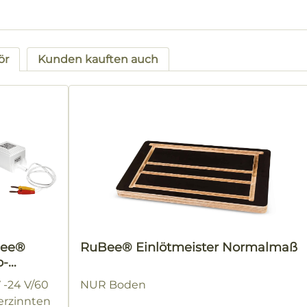
ör
Kunden kauften auch
tgalerie überspringen
ee®
RuBee® Einlötmeister Normalmaß
o-
eneinlöt
 -24 V/60
NUR Boden
verzinnten