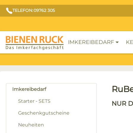
TELEFON: 09762 305
IMKEREIBEDARF
KE
RuBe
Imkereibedarf
Starter - SETS
NUR D
Geschenkgutscheine
Neuheiten
Bilderga