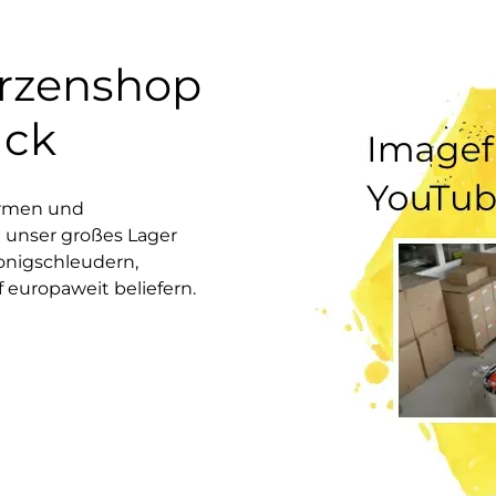
erzenshop
uck
ormen und
 unser großes Lager
onigschleudern,
europaweit beliefern.