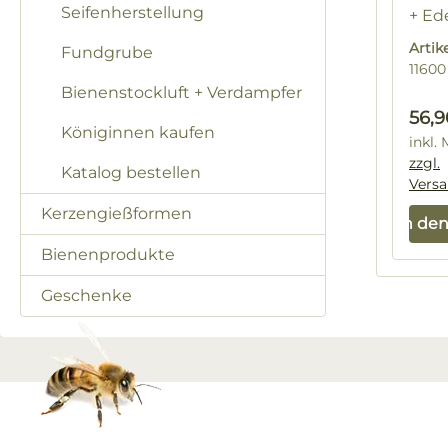
Seifenherstellung
+ Ed
Drah
Arti
Fundgrube
geei
11600
Bienenstockluft + Verdampfer
Regu
56,9
Königinnen kaufen
inkl.
zzgl.
Katalog bestellen
Vers
Kerzengießformen
In de
Bienenprodukte
Geschenke