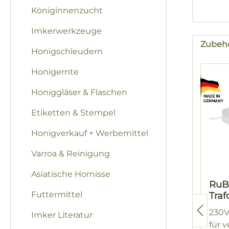
Königinnenzucht
Imkerwerkzeuge
Zubeh
Honigschleudern
Produk
Honigernte
Honiggläser & Flaschen
Etiketten & Stempel
Honigverkauf + Werbemittel
Varroa & Reinigung
Asiatische Hornisse
RuB
Futtermittel
Traf
Wab
230V
Imker Literatur
er
für 