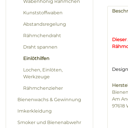
Wabenhonig Rähmchen
Besch
Kunststoffwaben
Abstandsregelung
Rähmchendraht
Dieser
Rähmch
Draht spannen
Einlöthilfen
Design
Lochen, Einlöten,
Werkzeuge
Herstel
Rähmchenzieher
Biene
Am Ang
Bienenwachs & Gewinnung
97618 
Imkerkleidung
Smoker und Bienenabwehr