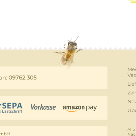
Me
Ver
an:
09762 305
Lie
Zah
New
Üb
Alle
GmbH
Nac