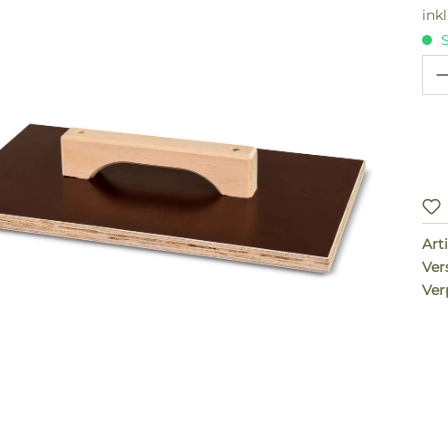
ink
S
Pr
Arti
Ver
Ver