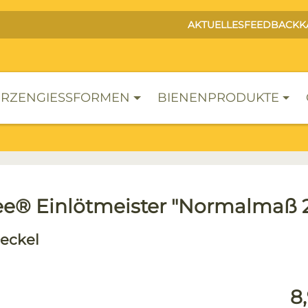
AKTUELLES
FEEDBACK
K
RZENGIESSFORMEN
BIENENPRODUKTE
e® Einlötmeister "Normalmaß 2
eckel
lerie überspringen
Reg
8