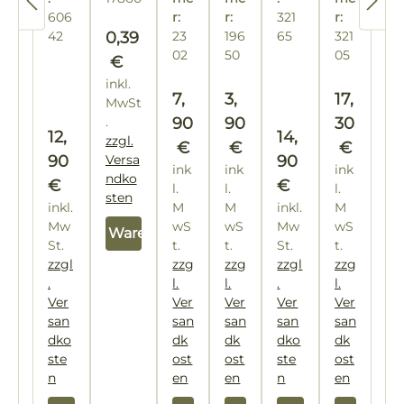
un
Meh
20
Ed
kr
ns
nt
606
r:
r:
klu
321
or
r:
g
rka
0
els
öp
tst
Regulärer Preis:
42
0,39
23
196
65
321
US
ng
d"
mm
c
ta
fte
off
02
50
05
sh
€
ersy
m
hl-
n
gri
ob
inkl.
ste
Na
Sp
ff
Regulärer Preis:
Regulärer Preis:
el
Reguläre
7,
3,
17,
MwSt
m
de
itz
ge
.
90
90
30
ln
en
lb
Regulärer Preis:
Regulärer Preis
12,
14,
zzgl.
€
€
€
90
Versa
90
ink
ink
ink
ndko
€
€
l.
l.
l.
sten
inkl.
M
M
inkl.
M
Mw
wS
wS
Mw
wS
In den Warenkorb
St.
t.
t.
St.
t.
zzgl
zzg
zzg
zzgl
zzg
.
l.
l.
.
l.
Ver
Ver
Ver
Ver
Ver
san
san
san
san
san
dko
dk
dk
dko
dk
ste
ost
ost
ste
ost
n
en
en
n
en