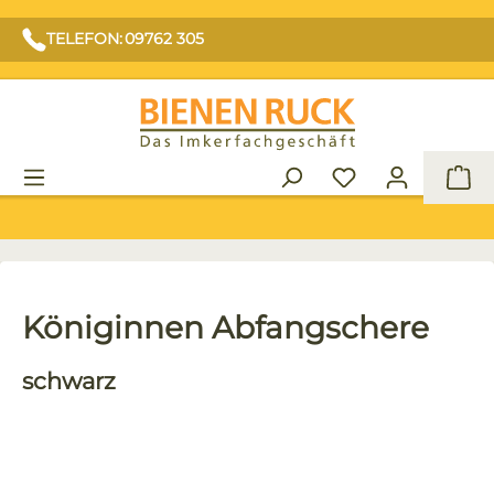
TELEFON: 09762 305
War
Königinnen Abfangschere
schwarz
Bildergalerie überspringen