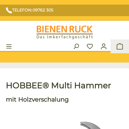
TELEFON: 09762 305
War
HOBBEE® Multi Hammer
mit Holzverschalung
Bildergalerie überspringen