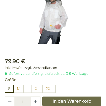
Regulärer Preis:
79,90 €
inkl. MwSt.
zzgl. Versandkosten
Sofort versandfertig, Lieferzeit ca. 3-5 Werktage
auswählen
Größe
S
M
L
XL
2XL
Produkt Anzahl: Gib den gewünschten 
In den Warenkorb