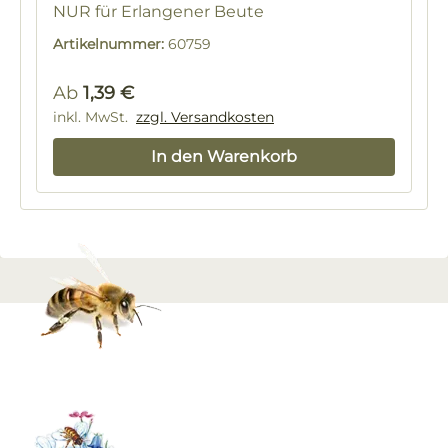
NUR für Erlangener Beute
Artikelnummer:
60759
Regulärer Preis:
Ab
1,39 €
inkl. MwSt.
zzgl. Versandkosten
In den Warenkorb