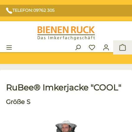
TELEFON: 09762 305
War
RuBee® Imkerjacke "COOL"
Größe S
Bildergalerie überspringen