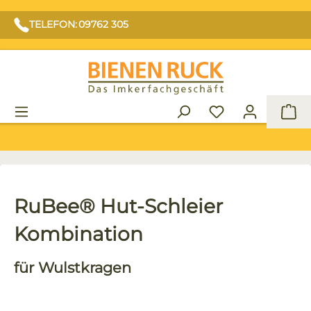
TELEFON: 09762 305
War
RuBee® Hut-Schleier
Kombination
für Wulstkragen