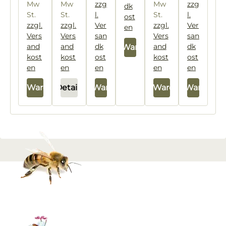
Mw
Mw
zzg
Mw
zzg
dk
St.
St.
l.
St.
l.
ost
zzgl.
zzgl.
Ver
zzgl.
Ver
en
Vers
Vers
san
Vers
san
and
and
dk
and
dk
In den Warenkorb
kost
kost
ost
kost
ost
en
en
en
en
en
In den Warenkorb
Details
In den Warenkorb
In den Warenkorb
In den Warenkor